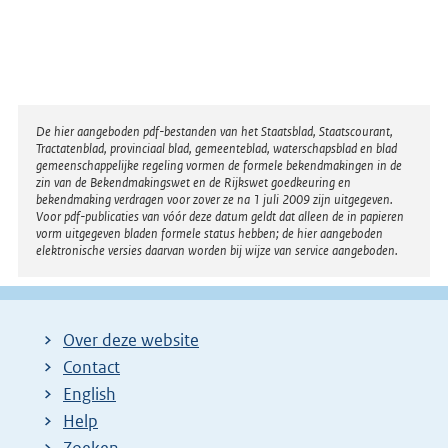
Disclaimer
De hier aangeboden pdf-bestanden van het Staatsblad, Staatscourant,
Tractatenblad, provinciaal blad, gemeenteblad, waterschapsblad en blad
gemeenschappelijke regeling vormen de formele bekendmakingen in de
zin van de Bekendmakingswet en de Rijkswet goedkeuring en
bekendmaking verdragen voor zover ze na 1 juli 2009 zijn uitgegeven.
Voor pdf-publicaties van vóór deze datum geldt dat alleen de in papieren
vorm uitgegeven bladen formele status hebben; de hier aangeboden
elektronische versies daarvan worden bij wijze van service aangeboden.
Over deze website
Contact
English
Help
Zoeken