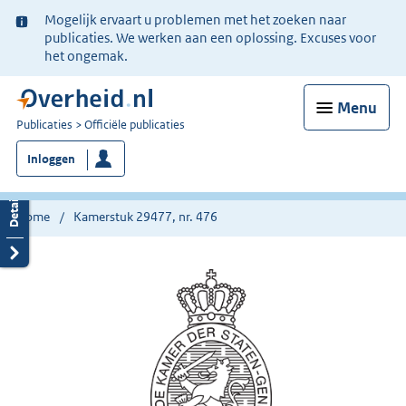
Ter
Mogelijk ervaart u problemen met het zoeken naar
informatie:
publicaties. We werken aan een oplossing. Excuses voor
het ongemak.
Menu
U
Publicaties
Officiële publicaties
bent
Inloggen
nu
hier:
Home
Kamerstuk 29477, nr. 476