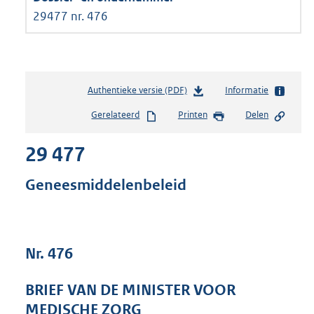
29477 nr. 476
Authentieke versie (PDF)
b
Informatie
e
Gerelateerd
Printen
Delen
s
t
29 477
a
n
d
Geneesmiddelenbeleid
s
g
r
o
Nr. 476
o
t
t
BRIEF VAN DE MINISTER VOOR
e
MEDISCHE ZORG
: