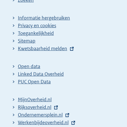
Informatie hergebruiken
Privacy en cookies
Toegankelijkheid
Sitemap
E
Kwetsbaarheid melden
x
t
Open data
e
Linked Data Overheid
r
PUC Open Data
n
e
MijnOverheid.nl
l
E
Rijksoverheid.nl
i
x
E
Ondernemersplein.nl
n
t
x
E
Werkenbijdeoverheid.nl
k