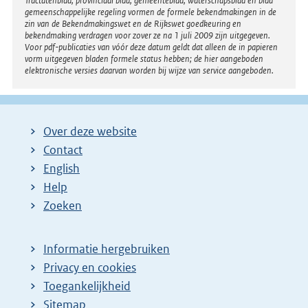
Tractatenblad, provinciaal blad, gemeenteblad, waterschapsblad en blad
gemeenschappelijke regeling vormen de formele bekendmakingen in de
zin van de Bekendmakingswet en de Rijkswet goedkeuring en
bekendmaking verdragen voor zover ze na 1 juli 2009 zijn uitgegeven.
Voor pdf-publicaties van vóór deze datum geldt dat alleen de in papieren
vorm uitgegeven bladen formele status hebben; de hier aangeboden
elektronische versies daarvan worden bij wijze van service aangeboden.
Over deze website
Contact
English
Help
Zoeken
Informatie hergebruiken
Privacy en cookies
Toegankelijkheid
Sitemap