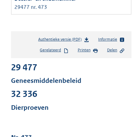
29477 nr. 473
Authentieke versie (PDF)
b
Informatie
e
Gerelateerd
Printen
Delen
s
t
29 477
a
n
d
Geneesmiddelenbeleid
s
g
32 336
r
o
Dierproeven
o
t
t
e
: