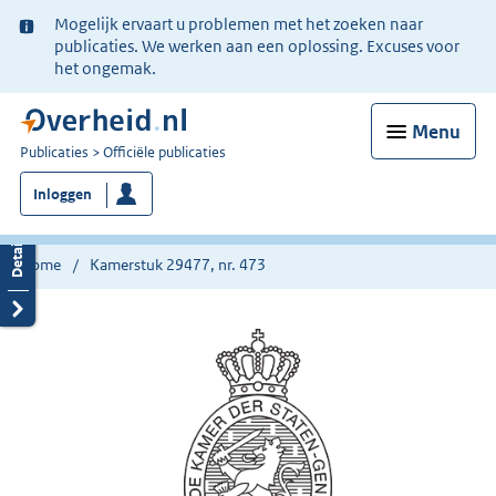
Ter
Mogelijk ervaart u problemen met het zoeken naar
informatie:
publicaties. We werken aan een oplossing. Excuses voor
het ongemak.
Menu
U
Publicaties
Officiële publicaties
bent
Inloggen
nu
hier:
Home
Kamerstuk 29477, nr. 473