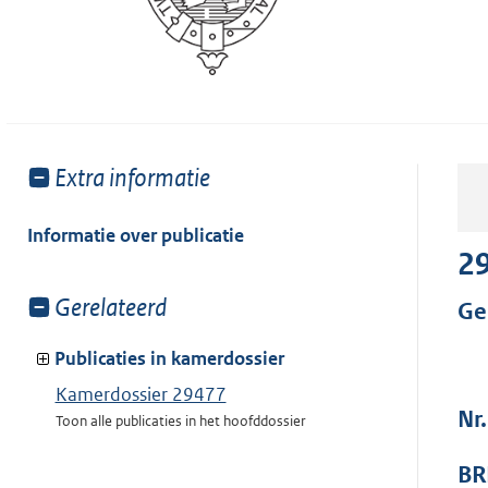
Toon
Extra informatie
meer
van:
Informatie over publicatie
2
Toon
Gerelateerd
Ge
meer
van:
Publicaties in kamerdossier
Kamerdossier 29477
Nr
Toon alle publicaties in het hoofddossier
BR