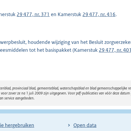
merstuk
29 477, nr. 371
en Kamerstuk
29 477, nr. 416
.
werpbesluit, houdende wijziging van het Besluit zorgverzeke
eesmiddelen tot het basispakket (Kamerstuk
29 477, nr. 40
atenblad, provinciaal blad, gemeenteblad, waterschapsblad en blad gemeenschappelijke 
 zover ze na 1 juli 2009 zijn uitgegeven. Voor pdf-publicaties van vóór deze datum g
van service aangeboden.
ie hergebruiken
Open data