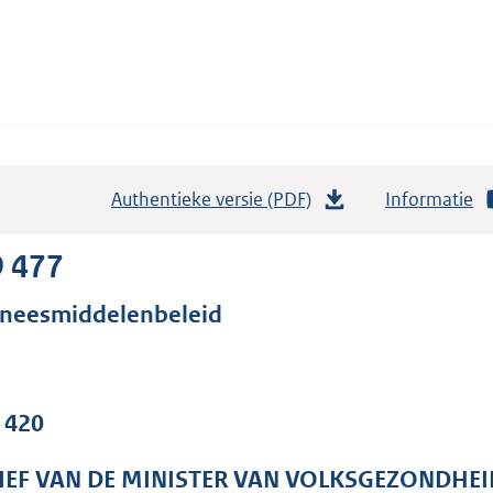
Authentieke versie (PDF)
b
Informatie
e
s
9 477
t
neesmiddelenbeleid
a
n
d
s
. 420
g
r
IEF VAN DE MINISTER VAN VOLKSGEZONDHEI