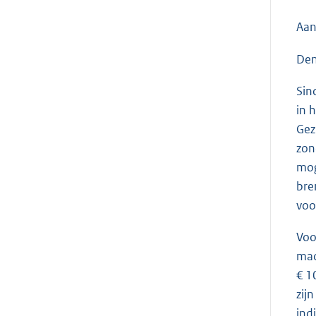
Aan
Den
Sin
in 
Gez
zon
mog
bre
voo
Voo
mac
€ 1
zij
ind