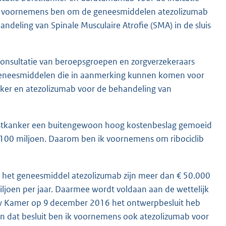
ik voornemens ben om de geneesmiddelen atezolizumab
deling van Spinale Musculaire Atrofie (SMA) in de sluis
consultatie van beroepsgroepen en zorgverzekeraars
 geneesmiddelen die in aanmerking kunnen komen voor
anker en atezolizumab voor de behandeling van
orstkanker een buitengewoon hoog kostenbeslag gemoeid
€ 100 miljoen. Daarom ben ik voornemens om ribociclib
 het geneesmiddel atezolizumab zijn meer dan € 50.000
ljoen per jaar. Daarmee wordt voldaan aan de wettelijk
k uw Kamer op 9 december 2016 het ontwerpbesluit heb
an dat besluit ben ik voornemens ook atezolizumab voor