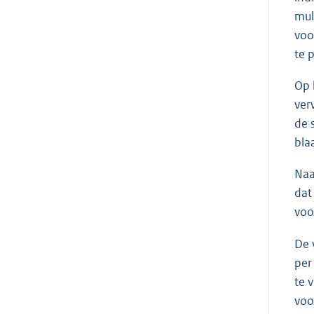
mul
voo
te 
Op 
ver
de 
bla
Naa
dat
voo
De 
per
te 
voo