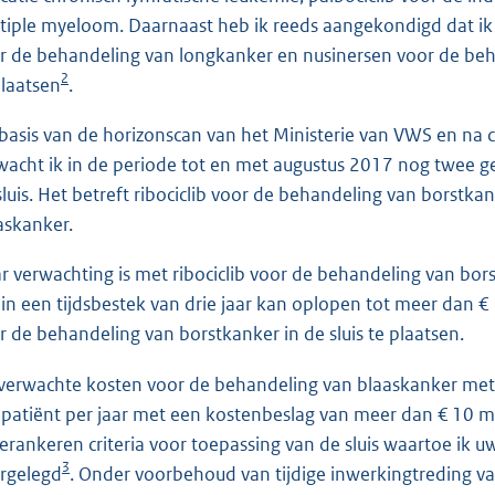
tiple myeloom. Daarnaast heb ik reeds aangekondigd dat 
r de behandeling van longkanker en nusinersen voor de behan
2
plaatsen
.
basis van de horizonscan van het Ministerie van VWS en na 
wacht ik in de periode tot en met augustus 2017 nog twee
sluis. Het betreft ribociclib voor de behandeling van borstk
askanker.
r verwachting is met ribociclib voor de behandeling van b
 in een tijdsbestek van drie jaar kan oplopen tot meer dan 
r de behandeling van borstkanker in de sluis te plaatsen.
verwachte kosten voor de behandeling van blaaskanker met
 patiënt per jaar met een kostenbeslag van meer dan € 10 mi
verankeren criteria voor toepassing van de sluis waartoe i
3
rgelegd
. Onder voorbehoud van tijdige inwerkingtreding v