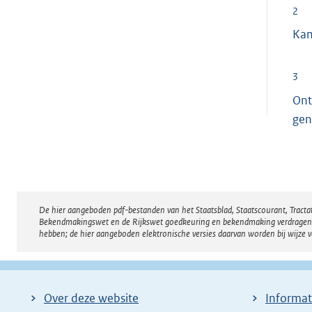
2
Ka
3
Ont
gen
De hier aangeboden pdf-bestanden van het Staatsblad, Staatscourant, Tract
Disclaimer
Bekendmakingswet en de Rijkswet goedkeuring en bekendmaking verdragen voor
hebben; de hier aangeboden elektronische versies daarvan worden bij wijze 
Over deze website
Informat