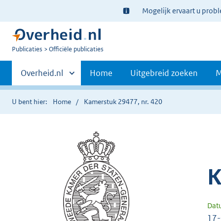
Ter
Mogelijk ervaart u prob
informatie:
U
Publicaties
Officiële publicaties
bent
Primaire
nu
Andere
Overheid.nl
Home
Uitgebreid zoeken
M
hier:
sites
navigatie
binnen
U bent hier:
Home
Kamerstuk 29477, nr. 420
K
Dat
17-