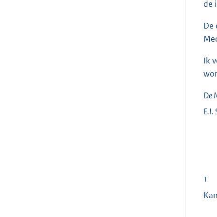
de 
De 
Med
Ik 
wor
De M
E.I.
1
Ka