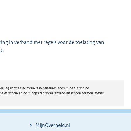
ring in verband met regels voor de toelating van
1
).
regeling vormen de formele bekendmakingen in de zin van de
eldt dat alleen de in papieren vorm uitgegeven bladen formele status
MijnOverheid.nl