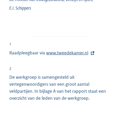
E.I.
Schippers
1
Raadpleegbaar via
E
www.tweedekamer.nl
x
t
2
e
De werkgroep is samengesteld uit
r
vertegenwoordigers van een groot aantal
n
veldpartijen. In bijlage A van het rapport staat een
e
overzicht van de leden van de werkgroep.
l
i
n