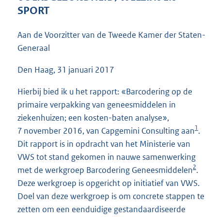
4
SPORT
4
K
Aan de Voorzitter van de Tweede Kamer der Staten-
b
Generaal
Den Haag, 31 januari 2017
Hierbij bied ik u het rapport: «Barcodering op de
primaire verpakking van geneesmiddelen in
ziekenhuizen; een kosten-baten analyse»,
1
7 november 2016, van Capgemini Consulting aan
.
Dit rapport is in opdracht van het Ministerie van
VWS tot stand gekomen in nauwe samenwerking
2
met de werkgroep Barcodering Geneesmiddelen
.
Deze werkgroep is opgericht op initiatief van VWS.
Doel van deze werkgroep is om concrete stappen te
zetten om een eenduidige gestandaardiseerde