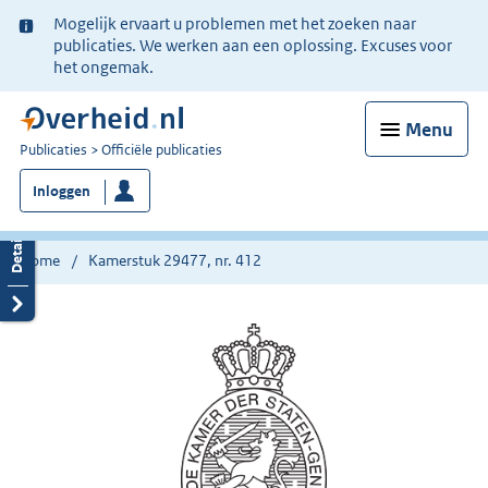
Ter
Mogelijk ervaart u problemen met het zoeken naar
informatie:
publicaties. We werken aan een oplossing. Excuses voor
het ongemak.
Menu
U
Publicaties
Officiële publicaties
bent
Inloggen
nu
hier:
Home
Kamerstuk 29477, nr. 412