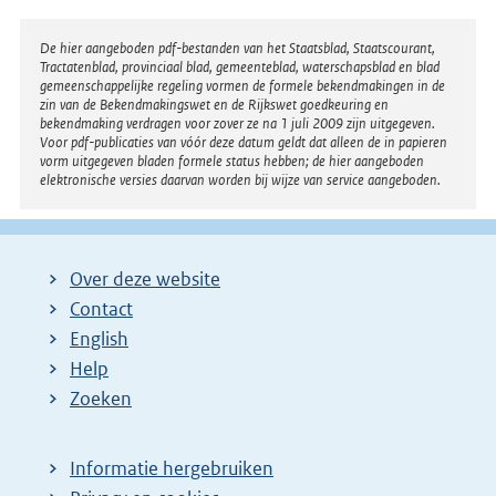
k
Disclaimer
De hier aangeboden pdf-bestanden van het Staatsblad, Staatscourant,
:
Tractatenblad, provinciaal blad, gemeenteblad, waterschapsblad en blad
gemeenschappelijke regeling vormen de formele bekendmakingen in de
zin van de Bekendmakingswet en de Rijkswet goedkeuring en
bekendmaking verdragen voor zover ze na 1 juli 2009 zijn uitgegeven.
Voor pdf-publicaties van vóór deze datum geldt dat alleen de in papieren
vorm uitgegeven bladen formele status hebben; de hier aangeboden
elektronische versies daarvan worden bij wijze van service aangeboden.
Over deze website
Contact
English
Help
Zoeken
Informatie hergebruiken