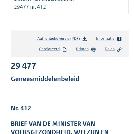
29477 nr. 412
Authentieke versie (PDF)
b
Informatie
e
Gerelateerd
Printen
Delen
s
t
29 477
a
n
d
Geneesmiddelenbeleid
s
g
r
o
Nr. 412
o
t
t
BRIEF VAN DE MINISTER VAN
e
VOLKSGEZONDHEID, WELZIJN EN
: