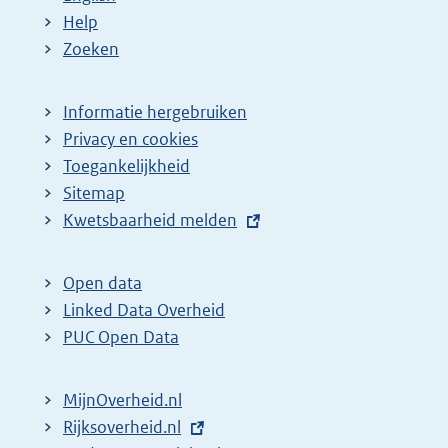
Help
Zoeken
Informatie hergebruiken
Privacy en cookies
Toegankelijkheid
Sitemap
E
Kwetsbaarheid melden
x
t
Open data
e
Linked Data Overheid
r
PUC Open Data
n
e
MijnOverheid.nl
l
E
Rijksoverheid.nl
i