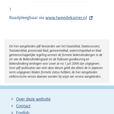
1
Raadpleegbaar via
E
www.tweedekamer.nl
x
t
e
r
Disclaimer
De hier aangeboden pdf-bestanden van het Staatsblad, Staatscourant,
Tractatenblad, provinciaal blad, gemeenteblad, waterschapsblad en blad
n
gemeenschappelijke regeling vormen de formele bekendmakingen in de
e
zin van de Bekendmakingswet en de Rijkswet goedkeuring en
bekendmaking verdragen voor zover ze na 1 juli 2009 zijn uitgegeven.
l
Voor pdf-publicaties van vóór deze datum geldt dat alleen de in papieren
i
vorm uitgegeven bladen formele status hebben; de hier aangeboden
elektronische versies daarvan worden bij wijze van service aangeboden.
n
k
:
Over deze website
Contact
English