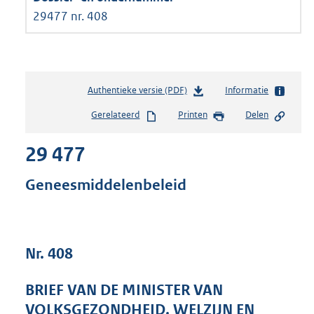
29477 nr. 408
Authentieke versie (PDF)
b
Informatie
e
Gerelateerd
Printen
Delen
s
t
29 477
a
n
d
Geneesmiddelenbeleid
s
g
r
o
Nr. 408
o
t
t
BRIEF VAN DE MINISTER VAN
e
VOLKSGEZONDHEID, WELZIJN EN
: