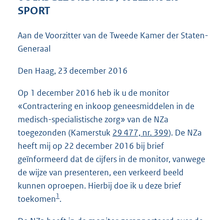
3
SPORT
7
K
Aan de Voorzitter van de Tweede Kamer der Staten-
b
Generaal
Den Haag, 23 december 2016
Op 1 december 2016 heb ik u de monitor
«Contractering en inkoop geneesmiddelen in de
medisch-specialistische zorg» van de NZa
toegezonden (Kamerstuk
29 477, nr. 399
). De NZa
heeft mij op 22 december 2016 bij brief
geïnformeerd dat de cijfers in de monitor, vanwege
de wijze van presenteren, een verkeerd beeld
kunnen oproepen. Hierbij doe ik u deze brief
1
toekomen
.