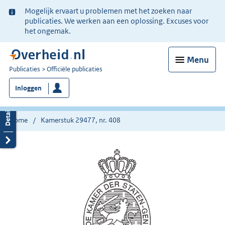
Ter
Mogelijk ervaart u problemen met het zoeken naar
informatie:
publicaties. We werken aan een oplossing. Excuses voor
het ongemak.
Menu
U
Publicaties
Officiële publicaties
bent
Inloggen
nu
hier:
Home
Kamerstuk 29477, nr. 408