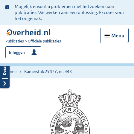
Ter
Mogelijk ervaart u problemen met het zoeken naar
informatie:
publicaties. We werken aan een oplossing. Excuses voor
het ongemak.
Menu
U
Publicaties
Officiële publicaties
bent
Inloggen
nu
hier:
Home
Kamerstuk 29477, nr. 348