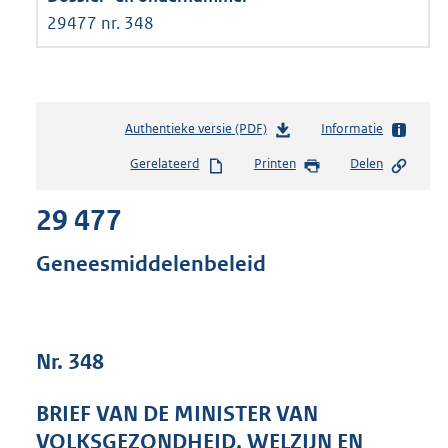
29477 nr. 348
Authentieke versie (PDF)
b
Informatie
e
Gerelateerd
Printen
Delen
s
t
29 477
a
n
d
Geneesmiddelenbeleid
s
g
r
o
Nr. 348
o
t
t
BRIEF VAN DE MINISTER VAN
e
VOLKSGEZONDHEID, WELZIJN EN
: