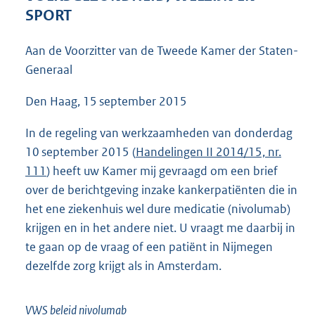
4
SPORT
3
K
Aan de Voorzitter van de Tweede Kamer der Staten-
b
Generaal
Den Haag, 15 september 2015
In de regeling van werkzaamheden van donderdag
10 september 2015 (
Handelingen II 2014/15, nr.
111
) heeft uw Kamer mij gevraagd om een brief
over de berichtgeving inzake kankerpatiënten die in
het ene ziekenhuis wel dure medicatie (nivolumab)
krijgen en in het andere niet. U vraagt me daarbij in
te gaan op de vraag of een patiënt in Nijmegen
dezelfde zorg krijgt als in Amsterdam.
VWS beleid nivolumab