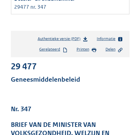
29477 nr. 347
Authentieke versie (PDF)
b
Informatie
e
Gerelateerd
Printen
Delen
s
t
29 477
a
n
d
Geneesmiddelenbeleid
s
g
r
o
Nr. 347
o
t
t
BRIEF VAN DE MINISTER VAN
e
VOLKSGEZONDHEID, WELZIJN EN
: