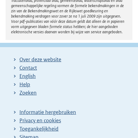
Tractatenblad, provinciaal blad, gemeenteblad, waterschapsblad en blad
gemeenschappelijke regeling vormen de formele bekendmakingen in de
zin van de Bekendmakingswet en de Rijkswet goedkeuring en
bekendmaking verdragen voor zover ze na 1 juli 2009 zijn uitgegeven.
Voor pdf-publicaties van vóór deze datum geldt dat alleen de in papieren
vorm uitgegeven bladen formele status hebben; de hier aangeboden
elektronische versies daarvan worden bij wijze van service aangeboden.
Over deze website
Contact
English
Help
Zoeken
Informatie hergebruiken
Privacy en cookies
Toegankelijkheid
Sitemap