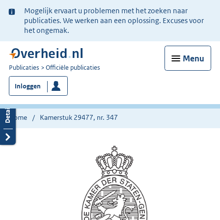
Ter
Mogelijk ervaart u problemen met het zoeken naar
informatie:
publicaties. We werken aan een oplossing. Excuses voor
het ongemak.
Menu
U
Publicaties
Officiële publicaties
bent
Inloggen
nu
hier:
Home
Kamerstuk 29477, nr. 347