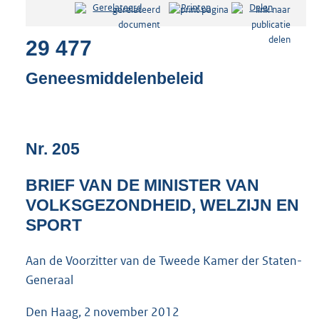
Gerelateerd
Printen
Delen
s
t
29 477
a
n
d
Geneesmiddelenbeleid
s
g
r
o
Nr. 205
o
t
t
BRIEF VAN DE MINISTER VAN
e
VOLKSGEZONDHEID, WELZIJN EN
:
4
SPORT
8
K
Aan de Voorzitter van de Tweede Kamer der Staten-
b
Generaal
Den Haag, 2 november 2012