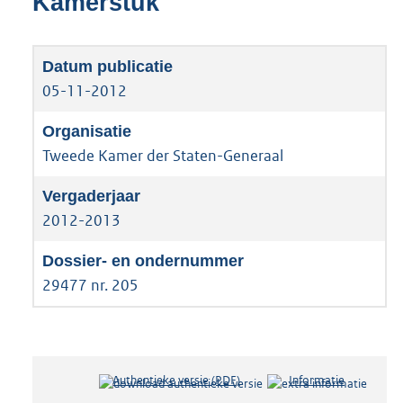
Kamerstuk
05-11-2012
Tweede Kamer der Staten-Generaal
2012-2013
29477 nr. 205
Authentieke versie (PDF)
b
Informatie
e