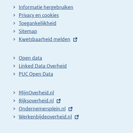
Informatie hergebruiken
Privacy en cookies
Toegankelijkheid
Sitemap
E
Kwetsbaarheid melden
x
t
Open data
e
Linked Data Overheid
r
PUC Open Data
n
e
MijnOverheid.nl
l
E
Rijksoverheid.nl
i
x
E
Ondernemersplein.nl
n
t
x
E
Werkenbijdeoverheid.nl
k
e
t
x
:
r
e
t