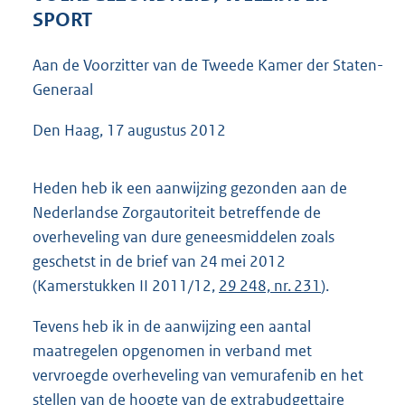
4
SPORT
2
K
Aan de Voorzitter van de Tweede Kamer der Staten-
b
Generaal
Den Haag, 17 augustus 2012
Heden heb ik een aanwijzing gezonden aan de
Nederlandse Zorgautoriteit betreffende de
overheveling van dure geneesmiddelen zoals
geschetst in de brief van 24 mei 2012
(Kamerstukken II 2011/12,
29 248, nr. 231
).
Tevens heb ik in de aanwijzing een aantal
maatregelen opgenomen in verband met
vervroegde overheveling van vemurafenib en het
stellen van de hoogte van de extrabudgettaire