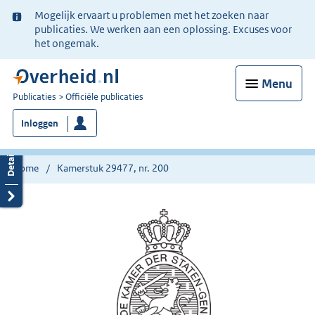
Ter
Mogelijk ervaart u problemen met het zoeken naar
informatie:
publicaties. We werken aan een oplossing. Excuses voor
het ongemak.
Menu
U
Publicaties
Officiële publicaties
bent
Inloggen
nu
hier:
Home
Kamerstuk 29477, nr. 200