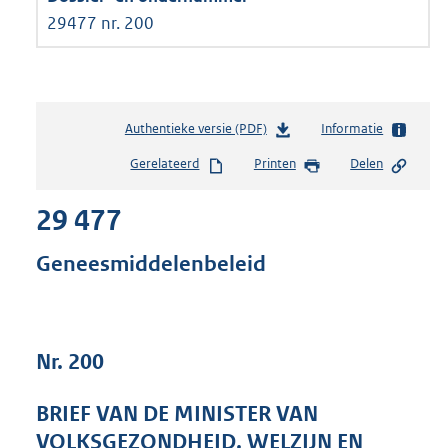
29477 nr. 200
Authentieke versie (PDF)
b
Informatie
e
Gerelateerd
Printen
Delen
s
t
29 477
a
n
d
Geneesmiddelenbeleid
s
g
r
o
Nr. 200
o
t
t
BRIEF VAN DE MINISTER VAN
e
VOLKSGEZONDHEID, WELZIJN EN
: