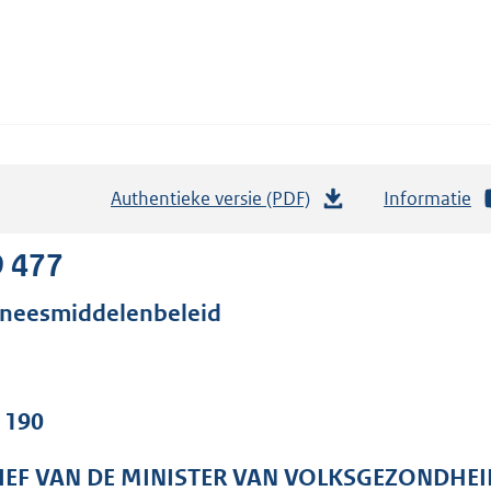
Authentieke versie (PDF)
b
Informatie
e
s
9 477
t
neesmiddelenbeleid
a
n
d
s
. 190
g
r
IEF VAN DE MINISTER VAN VOLKSGEZONDHEI