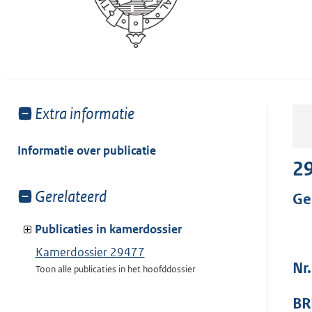
Toon
Extra informatie
meer
van:
Informatie over publicatie
2
Toon
Gerelateerd
Ge
meer
van:
Publicaties in kamerdossier
Kamerdossier 29477
Nr
Toon alle publicaties in het hoofddossier
BR