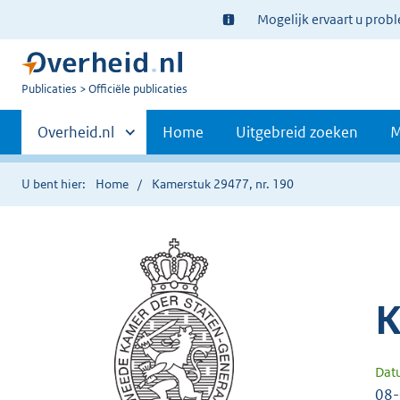
Ter
Mogelijk ervaart u prob
informatie:
U
Publicaties
Officiële publicaties
bent
Primaire
nu
Andere
Overheid.nl
Home
Uitgebreid zoeken
M
hier:
sites
navigatie
binnen
U bent hier:
Home
Kamerstuk 29477, nr. 190
K
Dat
08