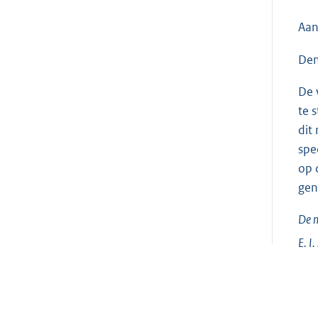
Aan
Den
De 
te 
dit
spe
op 
gen
De m
E. I.