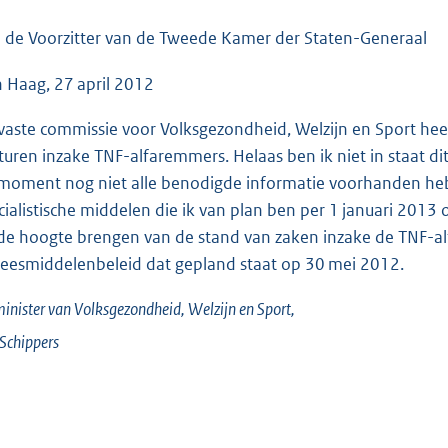
o
o
 de Voorzitter van de Tweede Kamer der Staten-Generaal
t
 Haag, 27 april 2012
t
e
vaste commissie voor Volksgezondheid, Welzijn en Sport hee
:
sturen inzake TNF-alfaremmers. Helaas ben ik niet in staat di
3
 moment nog niet alle benodigde informatie voorhanden heb.
8
cialistische middelen die ik van plan ben per 1 januari 2013 o
K
de hoogte brengen van de stand van zaken inzake de TNF-al
b
eesmiddelenbeleid dat gepland staat op 30 mei 2012.
inister van Volksgezondheid, Welzijn en Sport,
Schippers