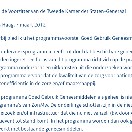
o
o
 de Voorzitter van de Tweede Kamer der Staten-Generaal
t
 Haag, 7 maart 2012
t
e
rbij bied ik u het programmavoorstel Goed Gebruik Geneesm
:
3
 onderzoeksprogramma heeft tot doel dat beschikbare genees
9
den ingezet. De focus van dit programma richt zich op de pra
K
gramma onderzocht en uitkomsten uit die onderzoeken word
b
 programma ervoor dat de kwaliteit van de zorg voor patiënte
tenefficiëntie in de zorg en/of maatschappij.
 programma Goed Gebruik Geneesmiddelen als geheel is nie
gramma’s van ZonMw. De onderlinge schotten zijn in de ni
erzoek en/of infrastructuur dat die nu niet vanzelf (bv. door
ieven) tot stand komt. In het programma worden dan ook 
erkt met bestaande geneesmiddelen.