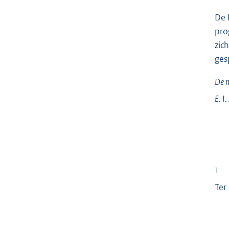
De 
pro
zic
ges
De m
E. I.
1
Ter