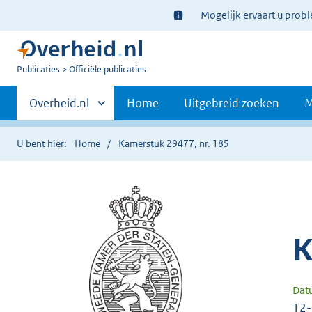
Ter
Mogelijk ervaart u prob
informatie:
U
Publicaties
Officiële publicaties
bent
Primaire
nu
Andere
Overheid.nl
Home
Uitgebreid zoeken
M
hier:
sites
navigatie
binnen
U bent hier:
Home
Kamerstuk 29477, nr. 185
K
Dat
12