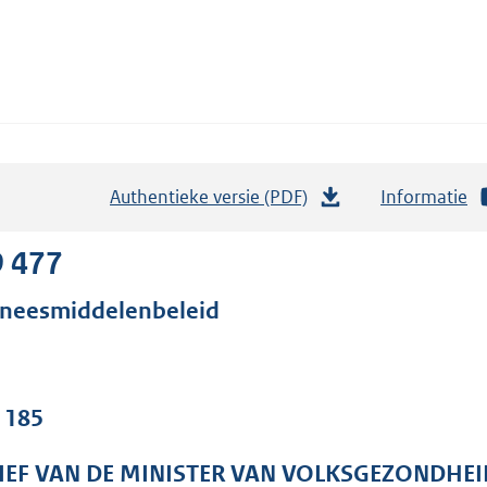
Authentieke versie (PDF)
b
Informatie
e
s
9 477
t
neesmiddelenbeleid
a
n
d
s
. 185
g
r
IEF VAN DE MINISTER VAN VOLKSGEZONDHEI