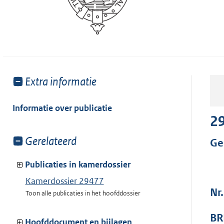
Toon
Extra informatie
meer
van:
Informatie over publicatie
2
Toon
Gerelateerd
Ge
meer
van:
Publicaties in kamerdossier
Kamerdossier 29477
Nr
Toon alle publicaties in het hoofddossier
BR
Hoofddocument en bijlagen