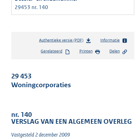
29453 nr. 140
Authentieke versie (PDF)
b
Informatie
e
Gerelateerd
Printen
Delen
s
t
a
n
29 453
d
Woningcorporaties
s
g
r
o
o
nr. 140
t
VERSLAG VAN EEN ALGEMEEN OVERLEG
t
e
Vastgesteld 2 december 2009
: