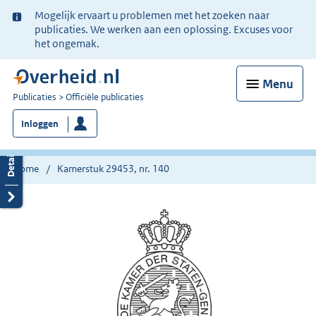
Ter
Mogelijk ervaart u problemen met het zoeken naar
informatie:
publicaties. We werken aan een oplossing. Excuses voor
het ongemak.
Menu
U
Publicaties
Officiële publicaties
bent
Inloggen
nu
hier:
Home
Kamerstuk 29453, nr. 140