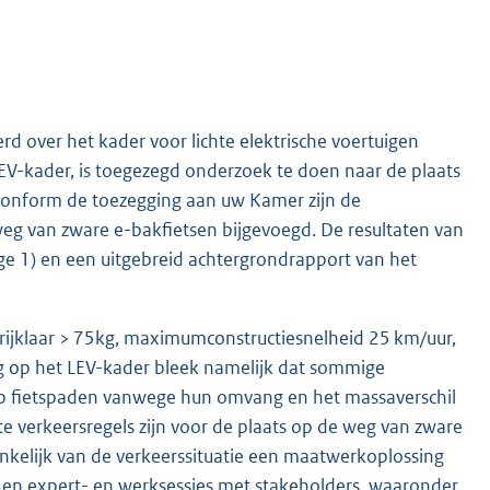
d over het kader voor lichte elektrische voertuigen
LEV-kader, is toegezegd onderzoek te doen naar de plaats
 Conform de toezegging aan uw Kamer zijn de
eg van zware e-bakfietsen bijgevoegd. De resultaten van
age 1) en een uitgebreid achtergrondrapport van het
 rijklaar > 75kg, maximumconstructiesnelheid 25 km/uur,
ng op het LEV-kader bleek namelijk dat sommige
p fietspaden vanwege hun omvang en het massaverschil
e verkeersregels zijn voor de plaats op de weg van zware
hankelijk van de verkeerssituatie een maatwerkoplossing
 en expert- en werksessies met stakeholders, waaronder