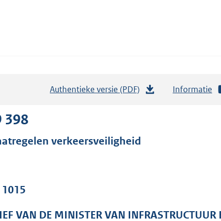
Authentieke versie (PDF)
b
Informatie
e
s
9 398
t
atregelen verkeersveiligheid
a
n
d
s
. 1015
g
r
IEF VAN DE MINISTER VAN INFRASTRUCTUUR