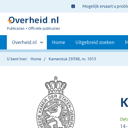
Ter
Mogelijk ervaart u prob
informatie:
U
Publicaties
Officiële publicaties
bent
Primaire
nu
Andere
Overheid.nl
Home
Uitgebreid zoeken
M
hier:
sites
navigatie
binnen
U bent hier:
Home
Kamerstuk 29398, nr. 1015
K
Dat
14-