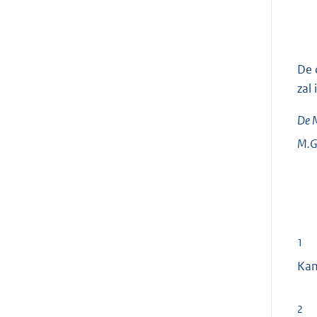
De 
zal
De M
M.G
1
Ka
2