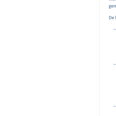
gem
De 
–
–
–