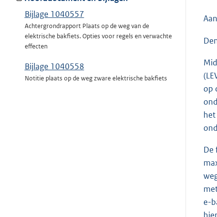
Bijlage 1040557
Aan
Achtergrondrapport Plaats op de weg van de
elektrische bakfiets. Opties voor regels en verwachte
Den
effecten
Mid
Bijlage 1040558
(LE
Notitie plaats op de weg zware elektrische bakfiets
op 
ond
het
ond
De 
max
weg
met
e-b
hie