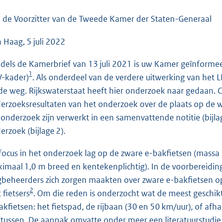
o
o
 de Voorzitter van de Tweede Kamer der Staten-Generaal
t
 Haag, 5 juli 2022
t
e
dels de Kamerbrief van 13 juli 2021 is uw Kamer geïnformeer
:
1
V-kader)
. Als onderdeel van de verdere uitwerking van het 
3
de weg. Rijkswaterstaat heeft hier onderzoek naar gedaan.
9
erzoeksresultaten van het onderzoek over de plaats op de w
K
 onderzoek zijn verwerkt in een samenvattende notitie (bijl
b
erzoek (bijlage 2).
focus in het onderzoek lag op de zware e-bakfietsen (massa
imaal 1,0 m breed en kentekenplichtig). In de voorbereidi
beheerders zich zorgen maakten over zware e-bakfietsen o
2
 fietsers
. Om die reden is onderzocht wat de meest geschikt
akfietsen: het fietspad, de rijbaan (30 en 50 km/uur), of af
rtussen. De aanpak omvatte onder meer een literatuurstudie