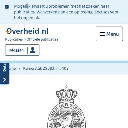
Ter
Mogelijk ervaart u problemen met het zoeken naar
informatie:
publicaties. We werken aan een oplossing. Excuses voor
het ongemak.
Menu
U
Publicaties
Officiële publicaties
bent
Inloggen
nu
hier:
Home
Kamerstuk 29383, nr. 402