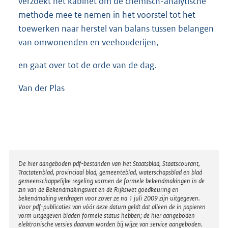
verzoekt het kabinet om de chemisch-analytische
methode mee te nemen in het voorstel tot het
toewerken naar herstel van balans tussen belangen
van omwonenden en veehouderijen,
en gaat over tot de orde van de dag.
Van der Plas
Disclaimer
De hier aangeboden pdf-bestanden van het Staatsblad, Staatscourant,
Tractatenblad, provinciaal blad, gemeenteblad, waterschapsblad en blad
gemeenschappelijke regeling vormen de formele bekendmakingen in de
zin van de Bekendmakingswet en de Rijkswet goedkeuring en
bekendmaking verdragen voor zover ze na 1 juli 2009 zijn uitgegeven.
Voor pdf-publicaties van vóór deze datum geldt dat alleen de in papieren
vorm uitgegeven bladen formele status hebben; de hier aangeboden
elektronische versies daarvan worden bij wijze van service aangeboden.