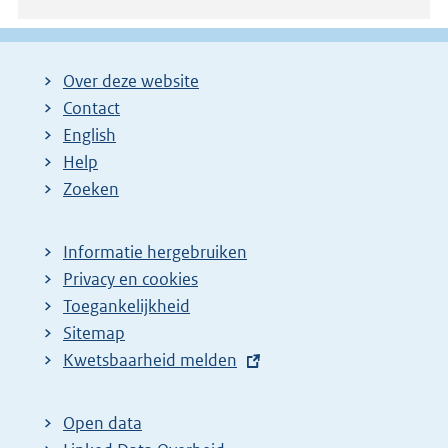
Over deze website
Contact
English
Help
Zoeken
Informatie hergebruiken
Privacy en cookies
Toegankelijkheid
Sitemap
E
Kwetsbaarheid melden
x
t
Open data
e