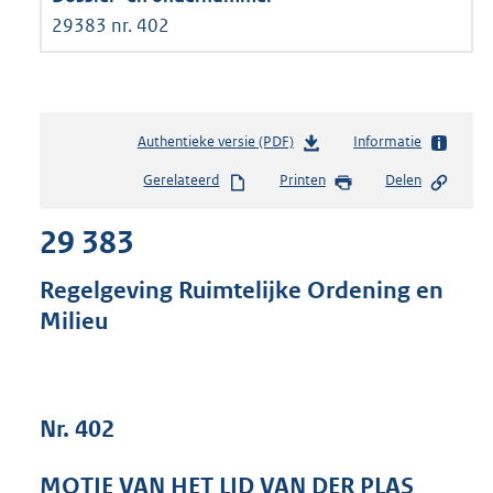
29383 nr. 402
Authentieke versie (PDF)
b
Informatie
e
Gerelateerd
Printen
Delen
s
t
29 383
a
n
d
Regelgeving Ruimtelijke Ordening en
s
Milieu
g
r
o
o
t
Nr. 402
t
e
MOTIE VAN HET LID VAN DER PLAS
: