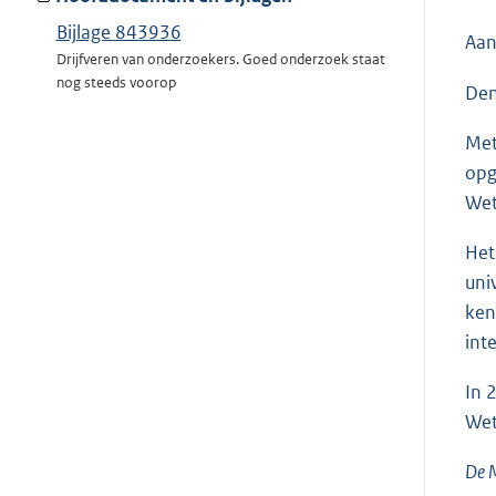
Bijlage 843936
Aan
Drijfveren van onderzoekers. Goed onderzoek staat
nog steeds voorop
Den
Met
opg
Wet
Het
uni
ken
int
In 
Wet
De M