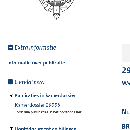
Toon
Extra informatie
meer
van:
Informatie over publicatie
2
Toon
Gerelateerd
We
meer
van:
Publicaties in kamerdossier
Kamerdossier 29338
Nr
Toon alle publicaties in het hoofddossier
BR
Hoofddocument en bijlagen