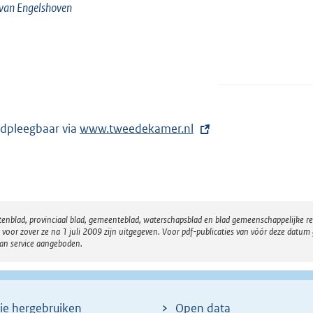
 van
Engelshoven
dpleegbaar via
E
www.tweedekamer.nl
x
t
e
r
atenblad, provinciaal blad, gemeenteblad, waterschapsblad en blad gemeenschappelijke 
n
 zover ze na 1 juli 2009 zijn uitgegeven. Voor pdf-publicaties van vóór deze datum g
e
van service aangeboden.
l
i
n
ie hergebruiken
Open data