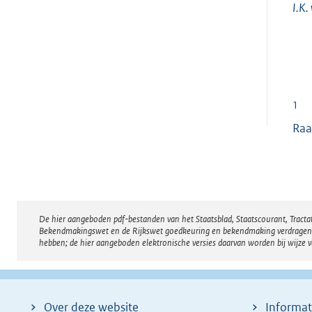
I.K.
1
Raa
De hier aangeboden pdf-bestanden van het Staatsblad, Staatscourant, Tract
Disclaimer
Bekendmakingswet en de Rijkswet goedkeuring en bekendmaking verdragen voor
hebben; de hier aangeboden elektronische versies daarvan worden bij wijze 
Over deze website
Informat