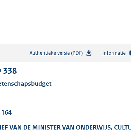
Authentieke versie (PDF)
b
Informatie
e
s
9 338
t
tenschapsbudget
a
n
d
s
. 164
g
r
IEF VAN DE MINISTER VAN ONDERWIJS, CUL