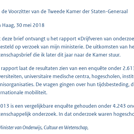
o
o
 de Voorzitter van de Tweede Kamer der Staten-Generaal
t
 Haag, 30 mei 2018
t
e
 deze brief ontvangt u het rapport «Drijfveren van onderzo
:
esteld op verzoek van mijn ministerie. De uitkomsten van het
3
enschapsbrief die ik later dit jaar naar de Kamer stuur.
7
K
 rapport laat de resultaten zien van een enquête onder 2.
b
versiteiten, universitaire medische centra, hogescholen, in
nisorganisaties. De vragen gingen over hun tijdsbesteding, 
ernationale mobiliteit.
2013 is een vergelijkbare enquête gehouden onder 4.243 ond
enschappelijk onderzoek. In dat onderzoek waren hogescho
inister van Onderwijs, Cultuur en Wetenschap,