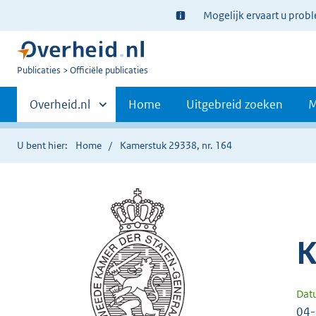
Ter
Mogelijk ervaart u prob
informatie:
U
Publicaties
Officiële publicaties
bent
Primaire
nu
Andere
Overheid.nl
Home
Uitgebreid zoeken
M
hier:
sites
navigatie
binnen
U bent hier:
Home
Kamerstuk 29338, nr. 164
K
Dat
04-