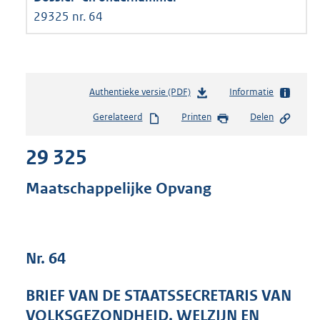
29325 nr. 64
Authentieke versie (PDF)
b
Informatie
e
Gerelateerd
Printen
Delen
s
t
29 325
a
n
d
Maatschappelijke Opvang
s
g
r
o
Nr. 64
o
t
t
BRIEF VAN DE STAATSSECRETARIS VAN
e
VOLKSGEZONDHEID, WELZIJN EN
: