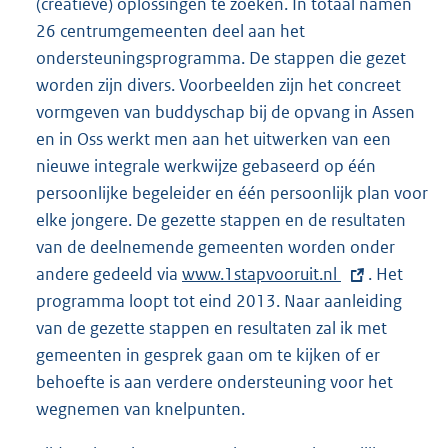
(creatieve) oplossingen te zoeken. In totaal namen
26 centrumgemeenten deel aan het
ondersteuningsprogramma. De stappen die gezet
worden zijn divers. Voorbeelden zijn het concreet
vormgeven van buddyschap bij de opvang in Assen
en in Oss werkt men aan het uitwerken van een
nieuwe integrale werkwijze gebaseerd op één
persoonlijke begeleider en één persoonlijk plan voor
elke jongere. De gezette stappen en de resultaten
van de deelnemende gemeenten worden onder
andere gedeeld via
E
www.1stapvooruit.nl
. Het
programma loopt tot eind 2013. Naar aanleiding
x
van de gezette stappen en resultaten zal ik met
t
gemeenten in gesprek gaan om te kijken of er
e
behoefte is aan verdere ondersteuning voor het
r
wegnemen van knelpunten.
n
e