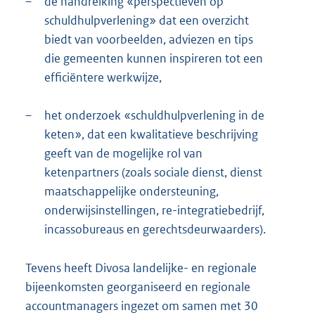
–
de handreiking «perspectieven op
e
schuldhulpverlening» dat een overzicht
r
biedt van voorbeelden, adviezen en tips
n
die gemeenten kunnen inspireren tot een
e
efficiëntere werkwijze,
l
i
–
het onderzoek «schuldhulpverlening in de
n
keten», dat een kwalitatieve beschrijving
k
geeft van de mogelijke rol van
:
ketenpartners (zoals sociale dienst, dienst
maatschappelijke ondersteuning,
onderwijsinstellingen, re-integratiebedrijf,
incassobureaus en gerechtsdeurwaarders).
Tevens heeft Divosa landelijke- en regionale
bijeenkomsten georganiseerd en regionale
accountmanagers ingezet om samen met 30