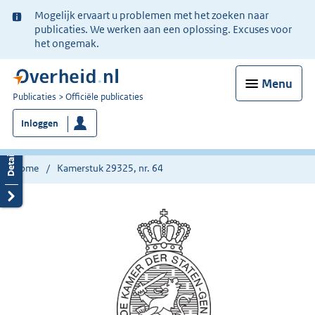
Ter
Mogelijk ervaart u problemen met het zoeken naar
informatie:
publicaties. We werken aan een oplossing. Excuses voor
het ongemak.
Menu
U
Publicaties
Officiële publicaties
bent
Inloggen
nu
hier:
Home
Kamerstuk 29325, nr. 64