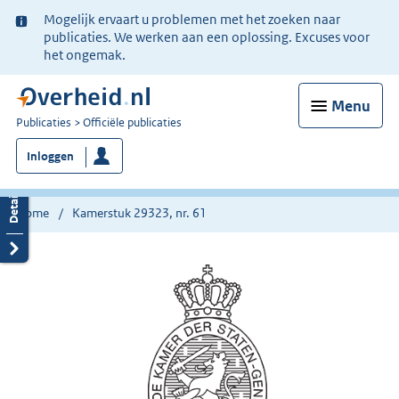
Ter
Mogelijk ervaart u problemen met het zoeken naar
informatie:
publicaties. We werken aan een oplossing. Excuses voor
het ongemak.
Menu
U
Publicaties
Officiële publicaties
bent
Inloggen
nu
hier:
Home
Kamerstuk 29323, nr. 61