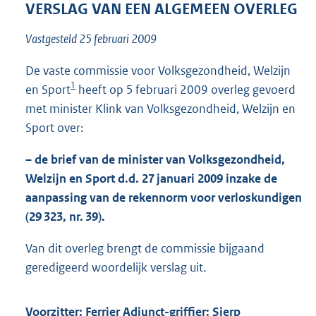
t
VERSLAG VAN EEN ALGEMEEN OVERLEG
t
e
Vastgesteld 25 februari 2009
:
5
De vaste commissie voor Volksgezondheid, Welzijn
1
1
en Sport
heeft op 5 februari 2009 overleg gevoerd
K
b
met minister Klink van Volksgezondheid, Welzijn en
Sport over:
– de brief van de minister van Volksgezondheid,
Welzijn en Sport d.d. 27 januari 2009 inzake de
aanpassing van de rekennorm voor verloskundigen
(29 323, nr. 39).
Van dit overleg brengt de commissie bijgaand
geredigeerd woordelijk verslag uit.
Voorzitter: Ferrier Adjunct-griffier: Sjerp