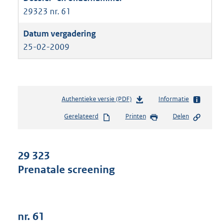
29323 nr. 61
25-02-2009
Authentieke versie (PDF)
b
Informatie
e
Gerelateerd
Printen
Delen
s
t
a
n
29 323
d
Prenatale screening
s
g
r
o
o
nr. 61