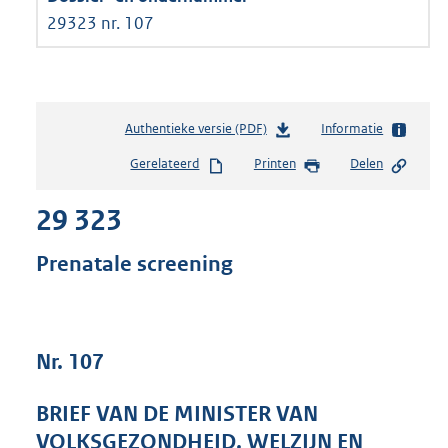
29323 nr. 107
Authentieke versie (PDF)
b
Informatie
e
Gerelateerd
Printen
Delen
s
t
29 323
a
n
d
Prenatale screening
s
g
r
o
Nr. 107
o
t
t
BRIEF VAN DE MINISTER VAN
e
VOLKSGEZONDHEID, WELZIJN EN
: