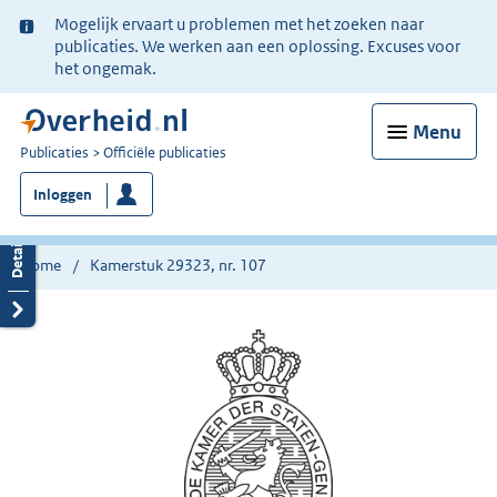
Ter
Mogelijk ervaart u problemen met het zoeken naar
informatie:
publicaties. We werken aan een oplossing. Excuses voor
het ongemak.
Menu
U
Publicaties
Officiële publicaties
bent
Inloggen
nu
hier:
Home
Kamerstuk 29323, nr. 107