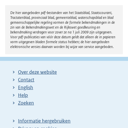
e
r
Disclaimer
De hier aangeboden pdf-bestanden van het Staatsblad, Staatscourant,
Tractatenblad, provinciaal blad, gemeenteblad, waterschapsblad en blad
n
gemeenschappelijke regeling vormen de formele bekendmakingen in de
e
zin van de Bekendmakingswet en de Rijkswet goedkeuring en
bekendmaking verdragen voor zover ze na 1 juli 2009 zijn uitgegeven.
l
Voor pdf-publicaties van vóór deze datum geldt dat alleen de in papieren
i
vorm uitgegeven bladen formele status hebben; de hier aangeboden
elektronische versies daarvan worden bij wijze van service aangeboden.
n
k
:
Over deze website
Contact
English
Help
Zoeken
Informatie hergebruiken