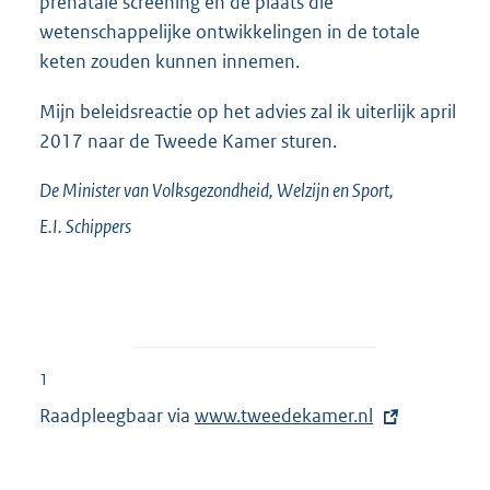
prenatale screening en de plaats die
wetenschappelijke ontwikkelingen in de totale
keten zouden kunnen innemen.
Mijn beleidsreactie op het advies zal ik uiterlijk april
2017 naar de Tweede Kamer sturen.
De Minister van Volksgezondheid, Welzijn en Sport,
E.I.
Schippers
1
Raadpleegbaar via
E
www.tweedekamer.nl
x
t