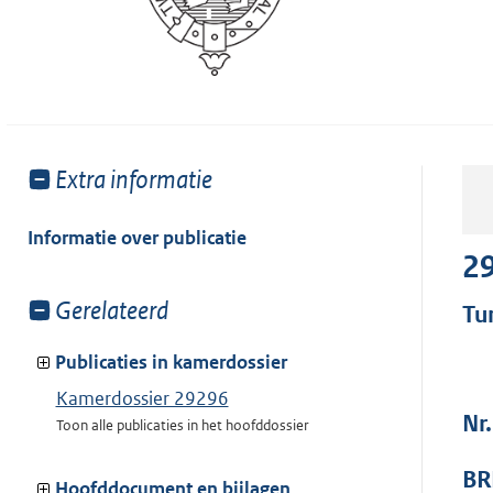
Toon
Extra informatie
meer
van:
Informatie over publicatie
2
Toon
Gerelateerd
Tu
meer
van:
Publicaties in kamerdossier
Kamerdossier 29296
Nr.
Toon alle publicaties in het hoofddossier
BR
Hoofddocument en bijlagen