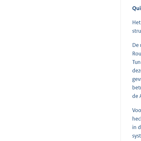
Qui
Het
str
De 
Rou
Tun
dez
gev
bet
de 
Voo
hec
in 
sys