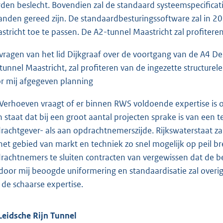
den beslecht. Bovendien zal de standaard systeemspecifica
nden gereed zijn. De standaardbesturingssoftware zal in 201
stricht toe te passen. De A2-tunnel Maastricht zal profiteren
vragen van het lid Dijkgraaf over de voortgang van de A4 Del
tunnel Maastricht, zal profiteren van de ingezette structurele
r mij afgegeven planning
 Verhoeven vraagt of er binnen RWS voldoende expertise is ove
n staat dat bij een groot aantal projecten sprake is van een
rachtgever- als aan opdrachtnemerszijde. Rijkswaterstaat zal
het gebied van markt en techniek zo snel mogelijk op peil bre
rachtnemers te sluiten contracten van vergewissen dat de b
door mij beoogde uniformering en standaardisatie zal overig
 de schaarse expertise.
Leidsche Rijn Tunnel