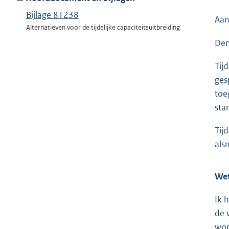
Bijlage 81238
Aan
Alternatieven voor de tijdelijke capaciteitsuitbreiding
Den
Tij
ges
toe
sta
Tij
als
Wet
Ik 
de 
wor