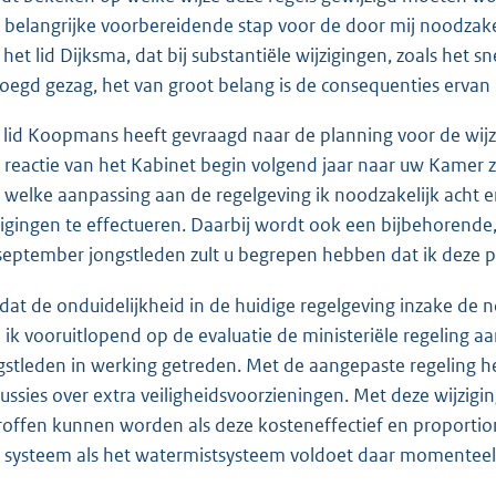
 belangrijke voorbereidende stap voor de door mij noodzakel
 het lid Dijksma, dat bij substantiële wijzigingen, zoals het 
oegd gezag, het van groot belang is de consequenties ervan i
 lid Koopmans heeft gevraagd naar de planning voor de wijzi
 reactie van het Kabinet begin volgend jaar naar uw Kamer ze
 welke aanpassing aan de regelgeving ik noodzakelijk acht
zigingen te effectueren. Daarbij wordt ook een bijbehorende
september jongstleden zult u begrepen hebben dat ik deze 
at de onduidelijkheid in de huidige regelgeving inzake de 
 ik vooruitlopend op de evaluatie de ministeriële regeling 
gstleden in werking getreden. Met de aangepaste regeling he
cussies over extra veiligheidsvoorzieningen. Met deze wijzigi
roffen kunnen worden als deze kosteneffectief en proportio
 systeem als het watermistsysteem voldoet daar momenteel 