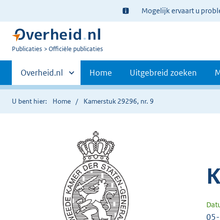
Ter
Mogelijk ervaart u prob
informatie:
U
Publicaties
Officiële publicaties
bent
Primaire
nu
Andere
Overheid.nl
Home
Uitgebreid zoeken
M
hier:
sites
navigatie
binnen
U bent hier:
Home
Kamerstuk 29296, nr. 9
K
Dat
05