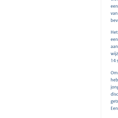
een
van
bev
Het
een
aan
wij
14 
Omd
heb
jon
dis
get
Een