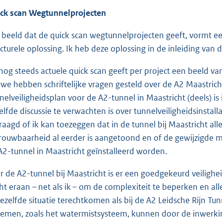
ck scan Wegtunnelprojecten
 beeld dat de quick scan wegtunnelprojecten geeft, vormt e
ucturele oplossing. Ik heb deze oplossing in de inleiding van d
nog steeds actuele quick scan geeft per project een beeld v
we hebben schriftelijke vragen gesteld over de A2 Maastricht
nelveiligheidsplan voor de A2-tunnel in Maastricht (deels) is
elfde discussie te verwachten is over tunnelveiligheidsinstall
raagd of ik kan toezeggen dat in de tunnel bij Maastricht al
rouwbaarheid al eerder is aangetoond en of de gewijzigde mini
A2-tunnel in Maastricht geïnstalleerd worden.
r de A2-tunnel bij Maastricht is er een goedgekeurd veiligh
ht eraan – net als ik – om de complexiteit te beperken en al
dezelfde situatie terechtkomen als bij de A2 Leidsche Rijn T
temen, zoals het watermistsysteem, kunnen door de inwerkin