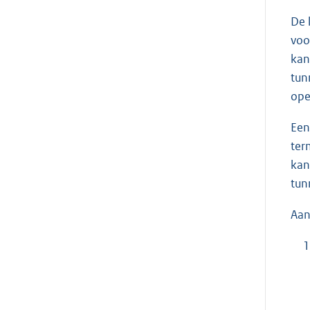
De 
voo
kan
tun
ope
Een
ter
kan
tun
Aan
1