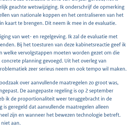
ijk geachte wetswijziging. Ik onderschrijf de opmerking
snellen van nationale koppen en het centraliseren van het
n kaart te brengen. Dit neem ik mee in de evaluatie.
ging van wet- en regelgeving. Ik zal de evaluatie met
nden. Bij het toesturen van deze kabinetsreactie geef ik
 en welke vervolgstappen moeten worden gezet om die
, concrete planning gevoegd. Uit het overleg van
problematiek zeer serieus neem en ook tempo wil maken.
noodzaak over aanvullende maatregelen zo groot was,
aangepast. De aangepaste regeling is op 2 september
b ik de proportionaliteit weer teruggebracht in de
ng is geregeld dat aanvullende maatregelen alleen
neel zijn en wanneer het bewezen technologie betreft.
niet aan.