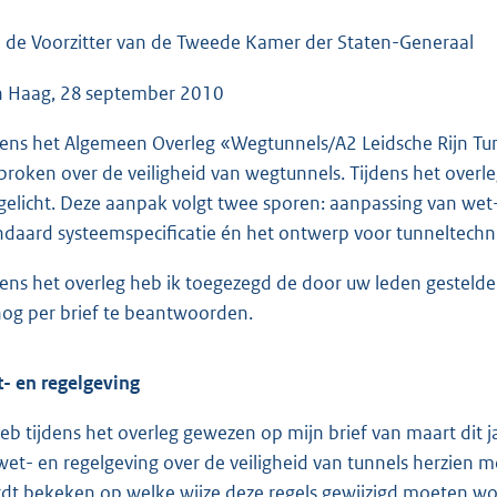
o
o
 de Voorzitter van de Tweede Kamer der Staten-Generaal
t
 Haag, 28 september 2010
t
e
dens het Algemeen Overleg «Wegtunnels/A2 Leidsche Rijn T
:
proken over de veiligheid van wegtunnels. Tijdens het overle
5
gelicht. Deze aanpak volgt twee sporen: aanpassing van wet-
0
ndaard systeemspecificatie én het ontwerp voor tunneltechnis
K
b
dens het overleg heb ik toegezegd de door uw leden gestelde
nog per brief te beantwoorden.
- en regelgeving
heb tijdens het overleg gewezen op mijn brief van maart dit 
wet- en regelgeving over de veiligheid van tunnels herzien m
dt bekeken op welke wijze deze regels gewijzigd moeten worde