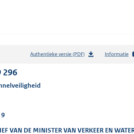
Authentieke versie (PDF)
b
Informatie
e
s
9 296
t
nnelveiligheid
a
n
d
s
 9
g
r
IEF VAN DE MINISTER VAN VERKEER EN WATE