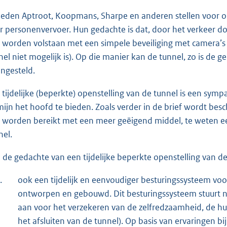
leden Aptroot, Koopmans, Sharpe en anderen stellen voor om
r personenvervoer. Hun gedachte is dat, door het verkeer do
 worden volstaan met een simpele beveiliging met camera’s (i
nel niet mogelijk is). Op die manier kan de tunnel, zo is de g
ngesteld.
 tijdelijke (beperkte) openstelling van de tunnel is een sy
mijn het hoofd te bieden. Zoals verder in de brief wordt besc
 worden bereikt met een meer geëigend middel, te weten ee
nel.
 de gedachte van een tijdelijke beperkte openstelling van d
.
ook een tijdelijk en eenvoudiger besturingssysteem voo
ontworpen en gebouwd. Dit besturingssysteem stuurt n
aan voor het verzekeren van de zelfredzaamheid, de hu
het afsluiten van de tunnel). Op basis van ervaringen 