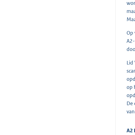
wor
maa
Maa
Op 
A2-
doo
Lid
sca
opd
op 
opd
De 
van
A2 