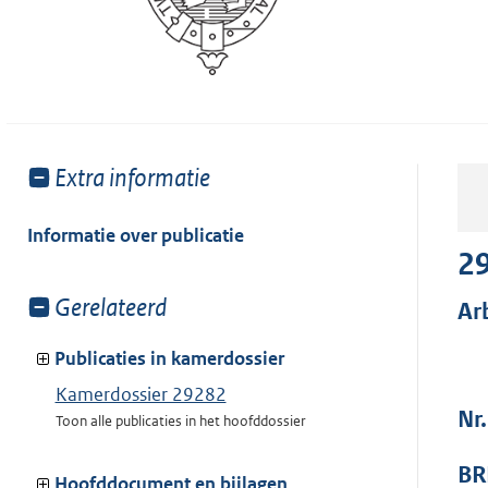
Toon
Extra informatie
meer
van:
Informatie over publicatie
2
Toon
Gerelateerd
Ar
meer
van:
Publicaties in kamerdossier
Kamerdossier 29282
Nr
Toon alle publicaties in het hoofddossier
BR
Hoofddocument en bijlagen