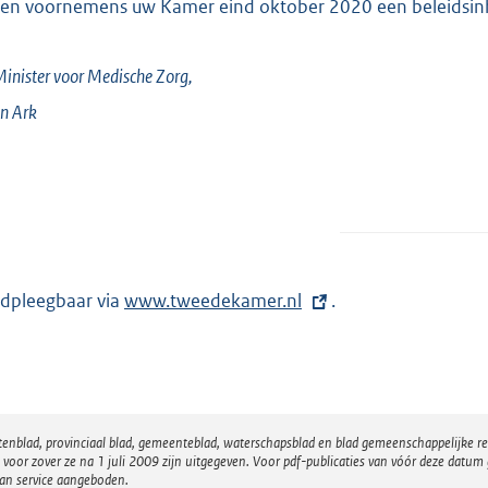
ben voornemens uw Kamer eind oktober 2020 een beleidsinh
inister voor Medische Zorg,
an
Ark
dpleegbaar via
E
www.tweedekamer.nl
.
x
t
e
r
atenblad, provinciaal blad, gemeenteblad, waterschapsblad en blad gemeenschappelijke 
n
 zover ze na 1 juli 2009 zijn uitgegeven. Voor pdf-publicaties van vóór deze datum g
e
van service aangeboden.