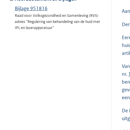
Bijlage 951816
Aan
Raad voor Volksgezondheid en Samenleving (RVS)
advies "Regulering van behandeling van de huid met
Den
IPL en laserapparatuur"
Eer
hui
art
Van
nr.
ben
gev
een
De 
uit