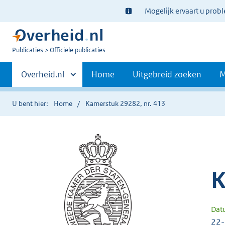
Ter
Mogelijk ervaart u prob
informatie:
U
Publicaties
Officiële publicaties
bent
Primaire
nu
Andere
Overheid.nl
Home
Uitgebreid zoeken
M
hier:
sites
navigatie
binnen
U bent hier:
Home
Kamerstuk 29282, nr. 413
K
Dat
22-