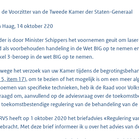
o
o
 de Voorzitter van de Tweede Kamer der Staten-Generaal
t
 Haag, 14 oktober 220
t
e
der is door Minister Schippers het voornemen geuit om laser
:
d als voorbehouden handeling in de Wet BIG op te nemen en
3
ikel 3-beroep in de wet BIG op te nemen.
7
K
wege het verzoek van uw Kamer tijdens de begrotingsbehan
b
15, item 17
), om te bezien of het mogelijk is om een meer al
oemen van specifieke technieken, heb ik de Raad voor Vol
raagd om, aanvullend op de adviesvraag over de toekomstbes
 toekomstbestendige regulering van de behandeling van de h
RVS heeft op 1 oktober 2020 het briefadvies «Regulering va
gebracht. Met deze brief informeer ik u over het advies van de