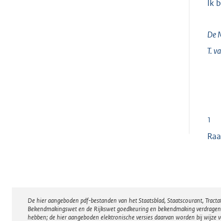
Ik 
De M
T. v
1
Raa
De hier aangeboden pdf-bestanden van het Staatsblad, Staatscourant, Tract
Disclaimer
Bekendmakingswet en de Rijkswet goedkeuring en bekendmaking verdragen voor
hebben; de hier aangeboden elektronische versies daarvan worden bij wijze 