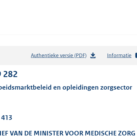
Authentieke versie (PDF)
b
Informatie
e
s
9 282
t
beidsmarktbeleid en opleidingen zorgsector
a
n
d
s
. 413
g
r
IEF VAN DE MINISTER VOOR MEDISCHE ZORG