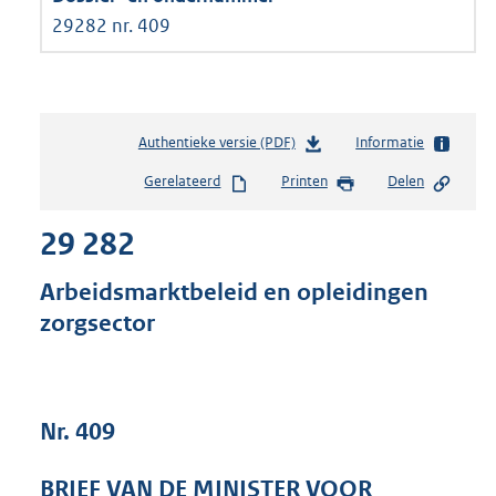
29282 nr. 409
Authentieke versie (PDF)
b
Informatie
e
Gerelateerd
Printen
Delen
s
t
29 282
a
n
d
Arbeidsmarktbeleid en opleidingen
s
zorgsector
g
r
o
o
t
Nr. 409
t
e
BRIEF VAN DE MINISTER VOOR
: