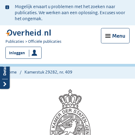
Ter
Mogelijk ervaart u problemen met het zoeken naar
informatie:
publicaties. We werken aan een oplossing. Excuses voor
het ongemak.
Menu
U
Publicaties
Officiële publicaties
bent
Inloggen
nu
hier:
Home
Kamerstuk 29282, nr. 409