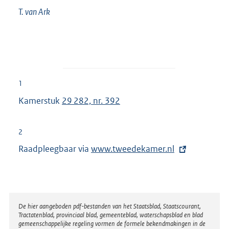
T. van
Ark
1
Kamerstuk
29 282, nr. 392
2
Raadpleegbaar via
E
www.tweedekamer.nl
x
t
e
r
Disclaimer
De hier aangeboden pdf-bestanden van het Staatsblad, Staatscourant,
Tractatenblad, provinciaal blad, gemeenteblad, waterschapsblad en blad
n
gemeenschappelijke regeling vormen de formele bekendmakingen in de