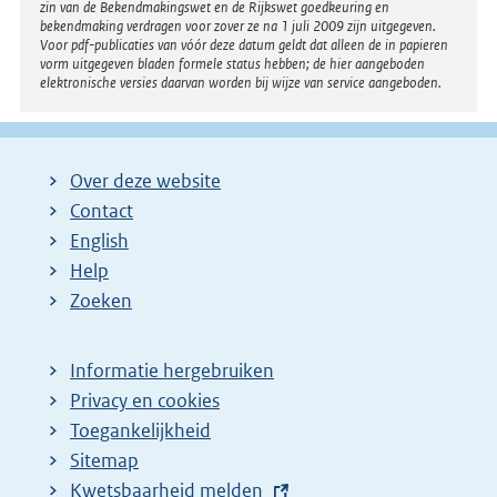
e
zin van de Bekendmakingswet en de Rijkswet goedkeuring en
bekendmaking verdragen voor zover ze na 1 juli 2009 zijn uitgegeven.
l
Voor pdf-publicaties van vóór deze datum geldt dat alleen de in papieren
i
vorm uitgegeven bladen formele status hebben; de hier aangeboden
elektronische versies daarvan worden bij wijze van service aangeboden.
n
k
:
Over deze website
Contact
English
Help
Zoeken
Informatie hergebruiken
Privacy en cookies
Toegankelijkheid
Sitemap
E
Kwetsbaarheid melden