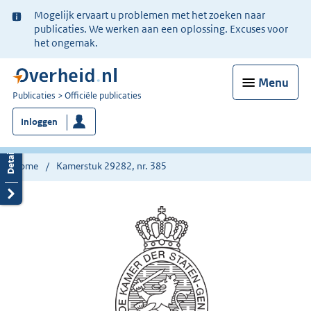
Ter
Mogelijk ervaart u problemen met het zoeken naar
informatie:
publicaties. We werken aan een oplossing. Excuses voor
het ongemak.
Menu
U
Publicaties
Officiële publicaties
bent
Inloggen
nu
hier:
Home
Kamerstuk 29282, nr. 385