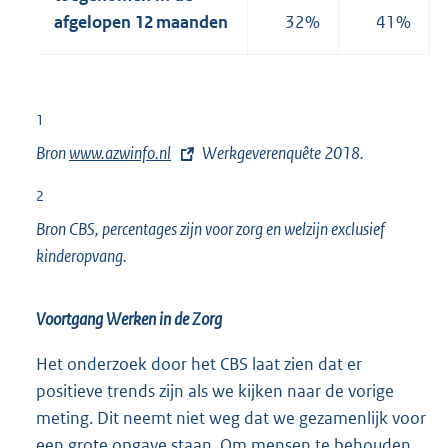
afgelopen 12 maanden
32%
41%
1
Bron
E
www.azwinfo.nl
Werkgeverenquête 2018.
x
2
t
Bron CBS, percentages zijn voor zorg en welzijn exclusief
e
kinderopvang.
r
n
e
Voortgang Werken in de Zorg
l
Het onderzoek door het CBS laat zien dat er
i
positieve trends zijn als we kijken naar de vorige
n
meting. Dit neemt niet weg dat we gezamenlijk voor
k
een grote opgave staan. Om mensen te behouden