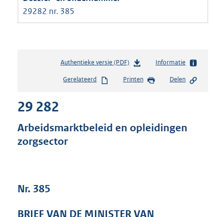
29282 nr. 385
Authentieke versie (PDF)
b
Informatie
e
Gerelateerd
Printen
Delen
s
t
29 282
a
n
d
Arbeidsmarktbeleid en opleidingen
s
zorgsector
g
r
o
o
t
Nr. 385
t
e
BRIEF VAN DE MINISTER VAN
: