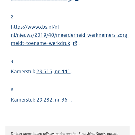
t
e
2
r
E
https://www.cbs.nl/nl-
n
x
nl/nieuws/2019/40/meerderheid-werknemers-zorg-
e
t
meldt-toename-werkdruk
.
l
e
i
r
3
n
n
Kamerstuk
29 515, nr. 441
.
k
e
:
l
8
i
Kamerstuk
29 282, nr. 361
.
n
k
:
Disclaimer
De hier aangeboden pdf-bestanden van het Staatsblad, Staatscourant,