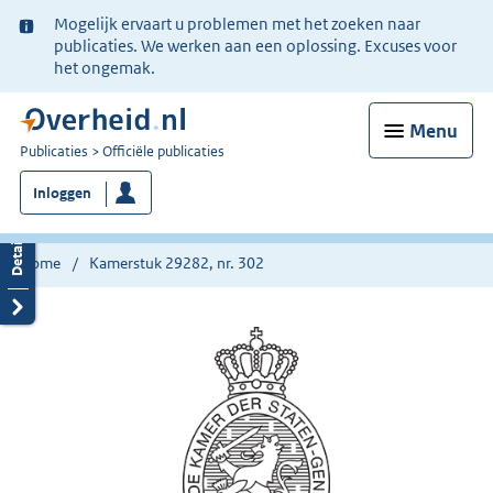
Ter
Mogelijk ervaart u problemen met het zoeken naar
informatie:
publicaties. We werken aan een oplossing. Excuses voor
het ongemak.
Menu
U
Publicaties
Officiële publicaties
bent
Inloggen
nu
hier:
Home
Kamerstuk 29282, nr. 302