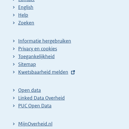
English
Help
Zoeken
Informatie hergebruiken
Privacy en cookies
Toegankelijkheid
Sitemap
E
Kwetsbaarheid melden
x
t
Open data
e
Linked Data Overheid
r
PUC Open Data
n
e
MijnOverheid.nl
l