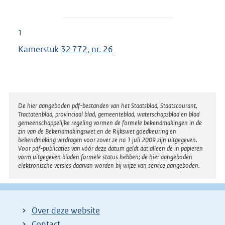
1
Kamerstuk
32 772, nr. 26
Disclaimer
De hier aangeboden pdf-bestanden van het Staatsblad, Staatscourant,
Tractatenblad, provinciaal blad, gemeenteblad, waterschapsblad en blad
gemeenschappelijke regeling vormen de formele bekendmakingen in de
zin van de Bekendmakingswet en de Rijkswet goedkeuring en
bekendmaking verdragen voor zover ze na 1 juli 2009 zijn uitgegeven.
Voor pdf-publicaties van vóór deze datum geldt dat alleen de in papieren
vorm uitgegeven bladen formele status hebben; de hier aangeboden
elektronische versies daarvan worden bij wijze van service aangeboden.
Over deze website
Contact