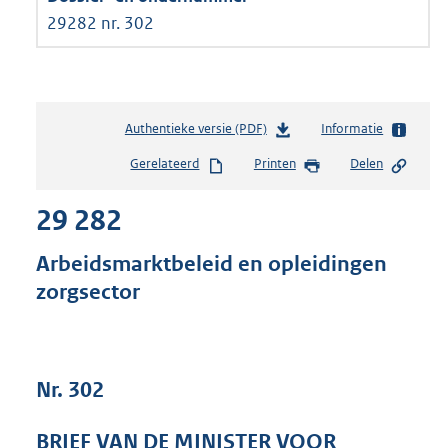
29282 nr. 302
Authentieke versie (PDF)
b
Informatie
e
Gerelateerd
Printen
Delen
s
t
29 282
a
n
d
Arbeidsmarktbeleid en opleidingen
s
zorgsector
g
r
o
o
t
Nr. 302
t
e
BRIEF VAN DE MINISTER VOOR
: