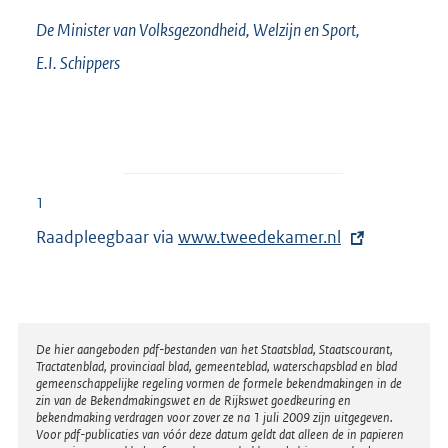
De Minister van Volksgezondheid, Welzijn en Sport,
E.I.
Schippers
1
Raadpleegbaar via
E
www.tweedekamer.nl
x
t
e
r
Disclaimer
De hier aangeboden pdf-bestanden van het Staatsblad, Staatscourant,
Tractatenblad, provinciaal blad, gemeenteblad, waterschapsblad en blad
n
gemeenschappelijke regeling vormen de formele bekendmakingen in de
e
zin van de Bekendmakingswet en de Rijkswet goedkeuring en
bekendmaking verdragen voor zover ze na 1 juli 2009 zijn uitgegeven.
l
Voor pdf-publicaties van vóór deze datum geldt dat alleen de in papieren