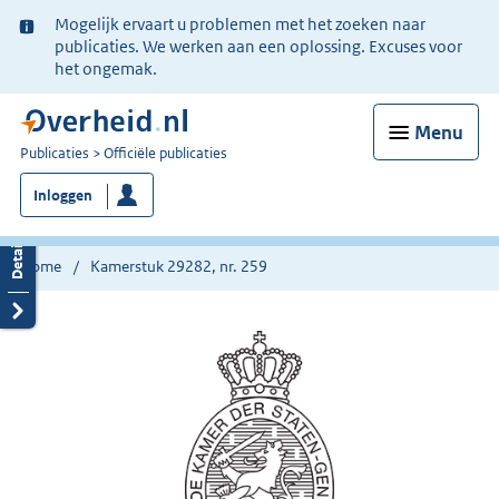
Ter
Mogelijk ervaart u problemen met het zoeken naar
informatie:
publicaties. We werken aan een oplossing. Excuses voor
het ongemak.
Menu
U
Publicaties
Officiële publicaties
bent
Inloggen
nu
hier:
Home
Kamerstuk 29282, nr. 259