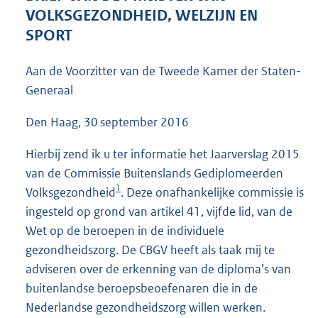
3
VOLKSGEZONDHEID, WELZIJN EN
6
SPORT
K
b
Aan de Voorzitter van de Tweede Kamer der Staten-
Generaal
Den Haag, 30 september 2016
Hierbij zend ik u ter informatie het Jaarverslag 2015
van de Commissie Buitenslands Gediplomeerden
1
Volksgezondheid
. Deze onafhankelijke commissie is
ingesteld op grond van artikel 41, vijfde lid, van de
Wet op de beroepen in de individuele
gezondheidszorg. De CBGV heeft als taak mij te
adviseren over de erkenning van de diploma’s van
buitenlandse beroepsbeoefenaren die in de
Nederlandse gezondheidszorg willen werken.