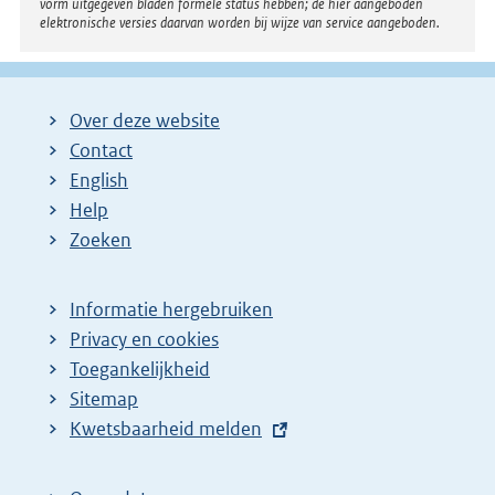
i
vorm uitgegeven bladen formele status hebben; de hier aangeboden
elektronische versies daarvan worden bij wijze van service aangeboden.
n
k
:
Over deze website
Contact
English
Help
Zoeken
Informatie hergebruiken
Privacy en cookies
Toegankelijkheid
Sitemap
E
Kwetsbaarheid melden
x
t