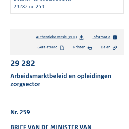
29282 nr. 259
Authentieke versie (PDF)
b
Informatie
e
Gerelateerd
Printen
Delen
s
t
29 282
a
n
d
Arbeidsmarktbeleid en opleidingen
s
zorgsector
g
r
o
o
t
Nr. 259
t
e
BRIEF VAN DE MINISTER VAN
: