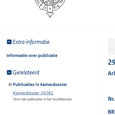
Toon
Extra informatie
meer
van:
Informatie over publicatie
2
Toon
Gerelateerd
Ar
meer
van:
Publicaties in kamerdossier
Kamerdossier 29282
Nr
Toon alle publicaties in het hoofddossier
BR