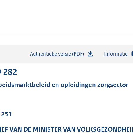
Authentieke versie (PDF)
b
Informatie
e
s
9 282
t
beidsmarktbeleid en opleidingen zorgsector
a
n
d
s
. 251
g
r
IEF VAN DE MINISTER VAN VOLKSGEZONDHEI