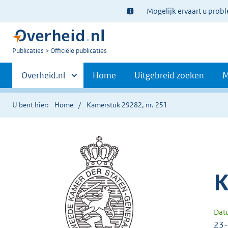
Ter
Mogelijk ervaart u prob
informatie:
U
Publicaties
Officiële publicaties
bent
Primaire
nu
Andere
Overheid.nl
Home
Uitgebreid zoeken
M
hier:
sites
navigatie
binnen
U bent hier:
Home
Kamerstuk 29282, nr. 251
K
Dat
23-