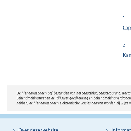
1
E
Cap
x
t
2
e
Ka
r
n
e
l
i
De hier aangeboden pdf-bestanden van het Staatsblad, Staatscourant, Tract
Disclaimer
n
Bekendmakingswet en de Rijkswet goedkeuring en bekendmaking verdragen voor
hebben; de hier aangeboden elektronische versies daarvan worden bij wijze 
k
:
Over deze website
Informat