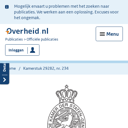
Ter
Mogelijk ervaart u problemen met het zoeken naar
informatie:
publicaties. We werken aan een oplossing. Excuses voor
het ongemak.
Menu
U
Publicaties
Officiële publicaties
bent
Inloggen
nu
hier:
Home
Kamerstuk 29282, nr. 234