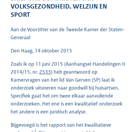
3
VOLKSGEZONDHEID, WELZIJN EN
9
SPORT
K
b
Aan de Voorzitter van de Tweede Kamer der Staten-
Generaal
Den Haag, 14 oktober 2015
Zoals ik op 11 juni 2015 (Aanhangsel Handelingen II
2014/15, nr.
2533
) heb geantwoord op
Kamervragen van het lid Van Gerven (SP) laat ik
onderzoek uitvoeren naar goodwill bij huisartsen.
Specifiek gaat het om twee elkaar aanvullende
onderzoeken. Het ene is een kwalitatief onderzoek
het andere is een juridisch analyse.
Bijgevoegd is het rapport van het kwalitatieve
1