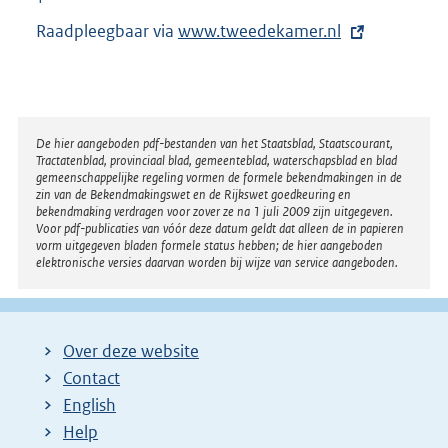
Raadpleegbaar via
E
www.tweedekamer.nl
x
t
e
r
Disclaimer
De hier aangeboden pdf-bestanden van het Staatsblad, Staatscourant,
Tractatenblad, provinciaal blad, gemeenteblad, waterschapsblad en blad
n
gemeenschappelijke regeling vormen de formele bekendmakingen in de
e
zin van de Bekendmakingswet en de Rijkswet goedkeuring en
bekendmaking verdragen voor zover ze na 1 juli 2009 zijn uitgegeven.
l
Voor pdf-publicaties van vóór deze datum geldt dat alleen de in papieren
i
vorm uitgegeven bladen formele status hebben; de hier aangeboden
elektronische versies daarvan worden bij wijze van service aangeboden.
n
k
:
Over deze website
Contact
English
Help