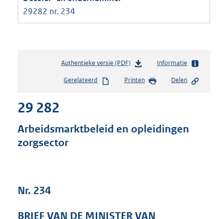
29282 nr. 234
Authentieke versie (PDF)
b
Informatie
e
Gerelateerd
Printen
Delen
s
t
29 282
a
n
d
Arbeidsmarktbeleid en opleidingen
s
zorgsector
g
r
o
o
t
Nr. 234
t
e
BRIEF VAN DE MINISTER VAN
: