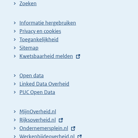
Zoeken
Informatie hergebruiken
Privacy en cookies
Toegankelijkheid
Sitemap
E
Kwetsbaarheid melden
x
t
Open data
e
Linked Data Overheid
r
PUC Open Data
n
e
MijnOverheid.nl
l
E
Rijksoverheid.nl
i
x
E
Ondernemersplein.nl
n
t
x
E
Werkenbijdeoverheid.nl