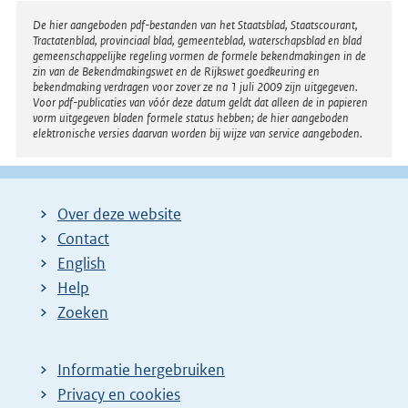
r
Disclaimer
De hier aangeboden pdf-bestanden van het Staatsblad, Staatscourant,
Tractatenblad, provinciaal blad, gemeenteblad, waterschapsblad en blad
n
gemeenschappelijke regeling vormen de formele bekendmakingen in de
e
zin van de Bekendmakingswet en de Rijkswet goedkeuring en
bekendmaking verdragen voor zover ze na 1 juli 2009 zijn uitgegeven.
l
Voor pdf-publicaties van vóór deze datum geldt dat alleen de in papieren
i
vorm uitgegeven bladen formele status hebben; de hier aangeboden
elektronische versies daarvan worden bij wijze van service aangeboden.
n
k
:
Over deze website
Contact
English
Help
Zoeken
Informatie hergebruiken
Privacy en cookies