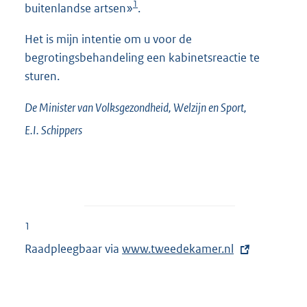
1
buitenlandse artsen»
.
Het is mijn intentie om u voor de
begrotingsbehandeling een kabinetsreactie te
sturen.
De Minister van Volksgezondheid, Welzijn en Sport,
E.I.
Schippers
1
Raadpleegbaar via
E
www.tweedekamer.nl
x
t
e