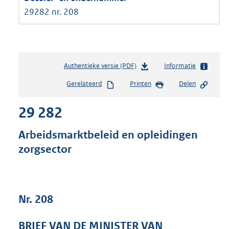
29282 nr. 208
Authentieke versie (PDF)
b
Informatie
e
Gerelateerd
Printen
Delen
s
t
29 282
a
n
d
Arbeidsmarktbeleid en opleidingen
s
zorgsector
g
r
o
o
t
Nr. 208
t
e
BRIEF VAN DE MINISTER VAN
: