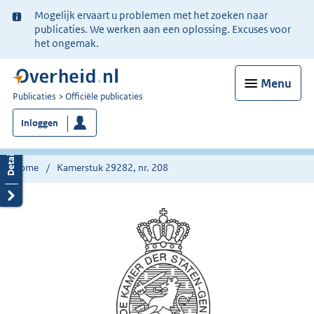
Ter
Mogelijk ervaart u problemen met het zoeken naar
informatie:
publicaties. We werken aan een oplossing. Excuses voor
het ongemak.
Menu
U
Publicaties
Officiële publicaties
bent
Inloggen
nu
hier:
Home
Kamerstuk 29282, nr. 208