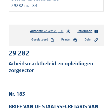
29282 nr. 183
Authentieke versie (PDF)
b
Informatie
e
Gerelateerd
Printen
Delen
s
t
29 282
a
n
d
Arbeidsmarktbeleid en opleidingen
s
zorgsector
g
r
o
o
t
Nr. 183
t
e
BRIEF VAN DE STAATSSECRETARIS VAN
: