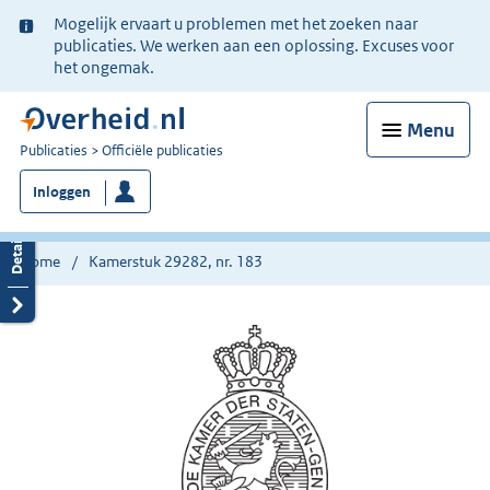
Ter
Mogelijk ervaart u problemen met het zoeken naar
informatie:
publicaties. We werken aan een oplossing. Excuses voor
het ongemak.
Menu
U
Publicaties
Officiële publicaties
bent
Inloggen
nu
hier:
Home
Kamerstuk 29282, nr. 183