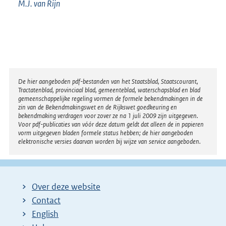
M.J. van
Rijn
Disclaimer
De hier aangeboden pdf-bestanden van het Staatsblad, Staatscourant,
Tractatenblad, provinciaal blad, gemeenteblad, waterschapsblad en blad
gemeenschappelijke regeling vormen de formele bekendmakingen in de
zin van de Bekendmakingswet en de Rijkswet goedkeuring en
bekendmaking verdragen voor zover ze na 1 juli 2009 zijn uitgegeven.
Voor pdf-publicaties van vóór deze datum geldt dat alleen de in papieren
vorm uitgegeven bladen formele status hebben; de hier aangeboden
elektronische versies daarvan worden bij wijze van service aangeboden.
Over deze website
Contact
English