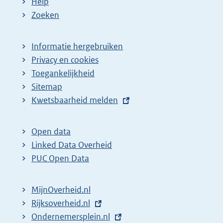
Help
Zoeken
Informatie hergebruiken
Privacy en cookies
Toegankelijkheid
Sitemap
E
Kwetsbaarheid melden
x
t
Open data
e
Linked Data Overheid
r
PUC Open Data
n
e
MijnOverheid.nl
l
E
Rijksoverheid.nl
i
x
E
Ondernemersplein.nl
n