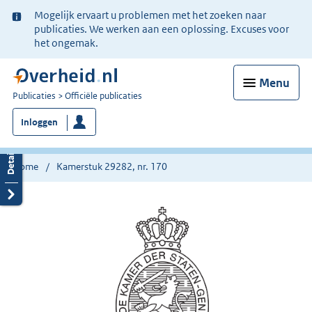
Ter
Mogelijk ervaart u problemen met het zoeken naar
informatie:
publicaties. We werken aan een oplossing. Excuses voor
het ongemak.
Menu
U
Publicaties
Officiële publicaties
bent
Inloggen
nu
hier:
Home
Kamerstuk 29282, nr. 170