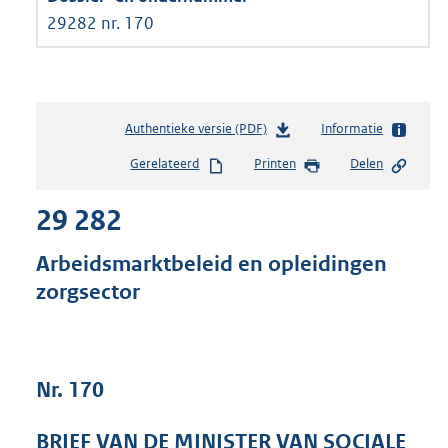
29282 nr. 170
Authentieke versie (PDF)
b
Informatie
e
Gerelateerd
Printen
Delen
s
t
29 282
a
n
d
Arbeidsmarktbeleid en opleidingen
s
zorgsector
g
r
o
o
t
Nr. 170
t
e
BRIEF VAN DE MINISTER VAN SOCIALE
: