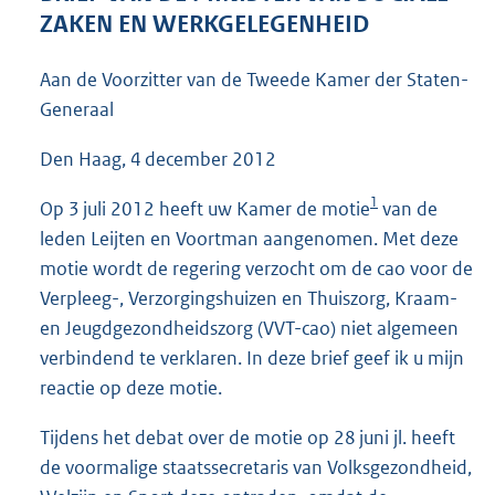
4
ZAKEN EN WERKGELEGENHEID
3
K
Aan de Voorzitter van de Tweede Kamer der Staten-
b
Generaal
Den Haag, 4 december 2012
1
Op 3 juli 2012 heeft uw Kamer de motie
van de
leden Leijten en Voortman aangenomen. Met deze
motie wordt de regering verzocht om de cao voor de
Verpleeg-, Verzorgingshuizen en Thuiszorg, Kraam-
en Jeugdgezondheidszorg (VVT-cao) niet algemeen
verbindend te verklaren. In deze brief geef ik u mijn
reactie op deze motie.
Tijdens het debat over de motie op 28 juni jl. heeft
de voormalige staatssecretaris van Volksgezondheid,