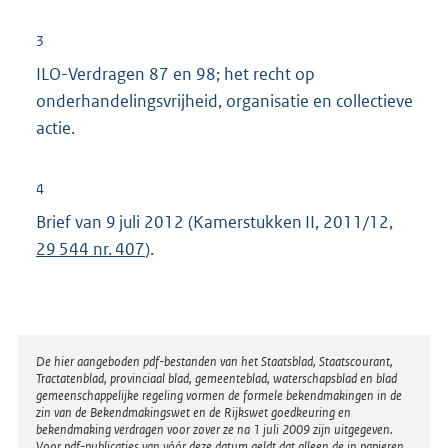
3
ILO-Verdragen 87 en 98; het recht op
onderhandelingsvrijheid, organisatie en collectieve
actie.
4
Brief van 9 juli 2012 (Kamerstukken II, 2011/12,
29 544 nr. 407
).
Disclaimer
De hier aangeboden pdf-bestanden van het Staatsblad, Staatscourant,
Tractatenblad, provinciaal blad, gemeenteblad, waterschapsblad en blad
gemeenschappelijke regeling vormen de formele bekendmakingen in de
zin van de Bekendmakingswet en de Rijkswet goedkeuring en
bekendmaking verdragen voor zover ze na 1 juli 2009 zijn uitgegeven.
Voor pdf-publicaties van vóór deze datum geldt dat alleen de in papieren