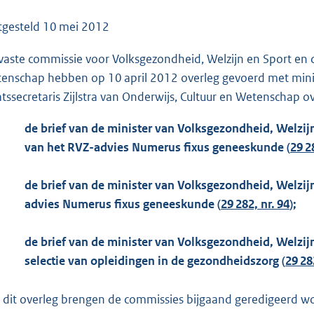
o
o
tgesteld
10 mei 2012
t
vaste commissie voor Volksgezondheid, Welzijn en Sport en 
t
enschap hebben op 10 april 2012 overleg gevoerd met minis
e
atssecretaris Zijlstra van Onderwijs, Cultuur en Wetenschap ov
:
1
de brief van de minister van Volksgezondheid, Welzijn
1
van het RVZ-advies Numerus fixus geneeskunde (
29 2
8
K
de brief van de minister van Volksgezondheid, Welzijn
b
advies Numerus fixus geneeskunde (
29 282, nr. 94
);
de brief van de minister van Volksgezondheid, Welzijn 
selectie van opleidingen in de gezondheidszorg (
29 28
 dit overleg brengen de commissies bijgaand geredigeerd woor