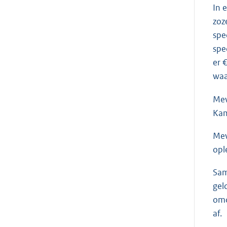
In 
zoz
spe
spe
er 
waa
Me
Kam
Me
opl
Sam
gel
omd
af.