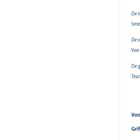
De v
Sme
De v
Van
De g
Teun
Voo
Gri