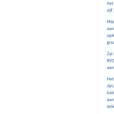
het
vij
Mij
aan
opl
gra
Zal
RVZ
aan
Het
zij
kab
aan
ied