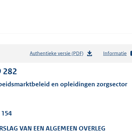
Authentieke versie (PDF)
b
Informatie
e
s
9 282
t
beidsmarktbeleid en opleidingen zorgsector
a
n
d
s
. 154
g
r
RSLAG VAN EEN ALGEMEEN OVERLEG