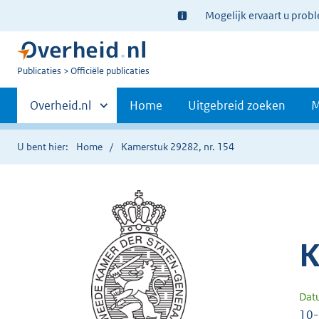
Ter
Mogelijk ervaart u prob
informatie:
U
Publicaties
Officiële publicaties
bent
Primaire
nu
Andere
Overheid.nl
Home
Uitgebreid zoeken
M
hier:
sites
navigatie
binnen
U bent hier:
Home
Kamerstuk 29282, nr. 154
K
Dat
10