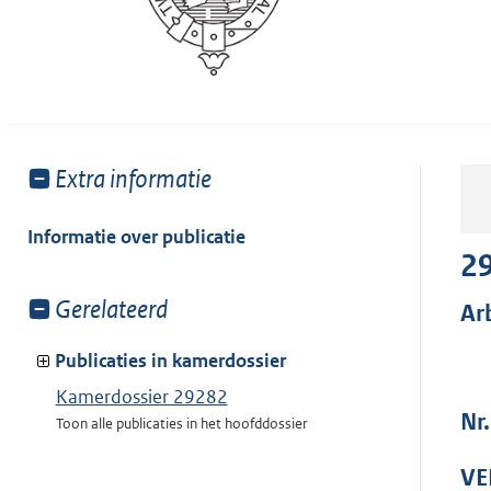
Toon
Extra informatie
meer
van:
Informatie over publicatie
2
Toon
Gerelateerd
Ar
meer
van:
Publicaties in kamerdossier
Kamerdossier 29282
Nr
Toon alle publicaties in het hoofddossier
VE