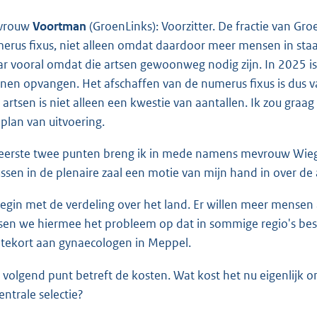
vrouw
Voortman
(GroenLinks): Voorzitter. De fractie van Gr
erus fixus, niet alleen omdat daardoor meer mensen in staa
r vooral omdat die artsen gewoonweg nodig zijn. In 2025 is
nen opvangen. Het afschaffen van de numerus fixus is dus van
 artsen is niet alleen een kwestie van aantallen. Ik zou g
 plan van uitvoering.
eerste twee punten breng ik in mede namens mevrouw Wiegma
ussen in de plenaire zaal een motie van mijn hand in over de 
begin met de verdeling over het land. Er willen meer mensen
sen we hiermee het probleem op dat in sommige regio's best
 tekort aan gynaecologen in Meppel.
 volgend punt betreft de kosten. Wat kost het nu eigenlijk 
entrale selectie?