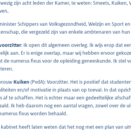
wezig zijn acht leden der Kamer, te weten: Smeets, Kuiken, 
ven,
minister Schippers van Volksgezondheid, Welzijn en Sport en s
enschap, die vergezeld zijn van enkele ambtenaren van hun 
voorzitter
: Ik open dit algemeen overleg. Ik wijs erop dat een
elijk aan. Er is enige overlap, maar wij hebben ervoor gekoz
at de numerus fixus voor de opleiding geneeskunde. Ik stel vo
teren.
vrouw
Kuiken
(PvdA): Voorzitter. Het is positief dat studen
liteiten en/of motivatie in plaats van op toeval. In dat opzic
us af te schaffen. Het is echter maar een gedeeltelijke afsc
aald. Ik heb daarom nog een aantal vragen, zowel over de ui
numerus fixus worden behaald.
 kabinet heeft laten weten dat het nog met een plan van uit