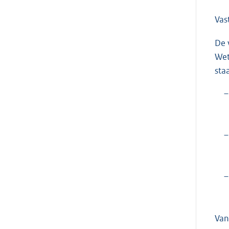
Vas
De 
Wet
sta
–
–
–
Van