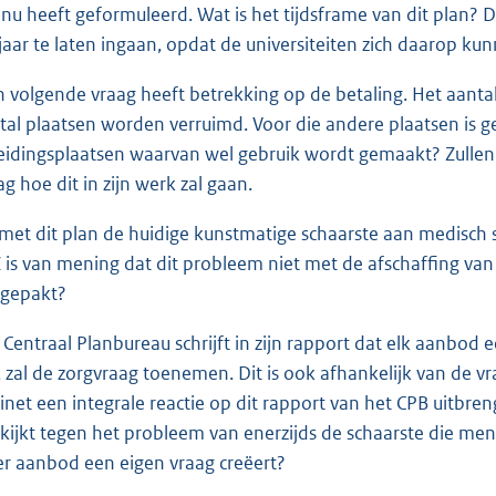
 nu heeft geformuleerd. Wat is het tijdsframe van dit plan? 
f jaar te laten ingaan, opdat de universiteiten zich daarop k
n volgende vraag heeft betrekking op de betaling. Het aantal
tal plaatsen worden verruimd. Voor die andere plaatsen is ge
eidingsplaatsen waarvan wel gebruik wordt gemaakt? Zullen 
ag hoe dit in zijn werk zal gaan.
 met dit plan de huidige kunstmatige schaarste aan medisc
 is van mening dat dit probleem niet met de afschaffing van
gepakt?
 Centraal Planbureau schrijft in zijn rapport dat elk aanbod e
n, zal de zorgvraag toenemen. Dit is ook afhankelijk van de v
inet een integrale reactie op dit rapport van het CPB uitbren
kijkt tegen het probleem van enerzijds de schaarste die men
er aanbod een eigen vraag creëert?