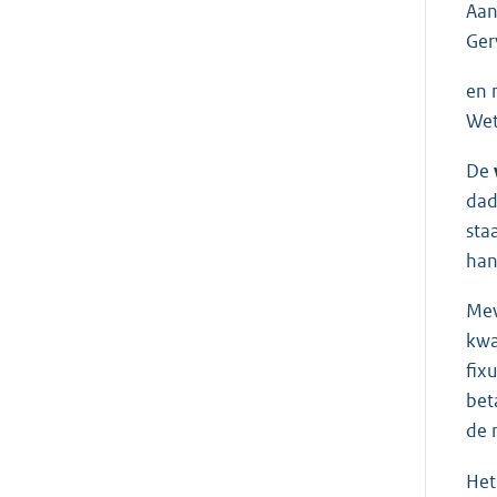
Aan
Ger
en 
Wet
De
dad
sta
han
Me
kwa
fix
bet
de 
Het