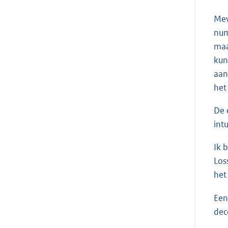
Me
num
maa
kun
aan
het
De 
int
Ik 
Los
het
Een
dec