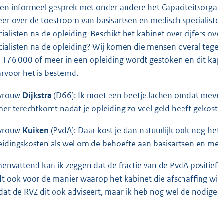
een informeel gesprek met onder andere het Capaciteitsorga
eer over de toestroom van basisartsen en medisch specialiste
cialisten na de opleiding. Beschikt het kabinet over cijfers 
cialisten na de opleiding? Wij komen die mensen overal tege
€ 176 000 of meer in een opleiding wordt gestoken en dit kap
rvoor het is bestemd.
vrouw
Dijkstra
(D66): Ik moet een beetje lachen omdat mevr
er terechtkomt nadat je opleiding zo veel geld heeft gekost
vrouw
Kuiken
(PvdA): Daar kost je dan natuurlijk ook nog he
eidingskosten als wel om de behoefte aan basisartsen en med
envattend kan ik zeggen dat de fractie van de PvdA positief 
dt ook voor de manier waarop het kabinet die afschaffing wil
at de RVZ dit ook adviseert, maar ik heb nog wel de nodige v