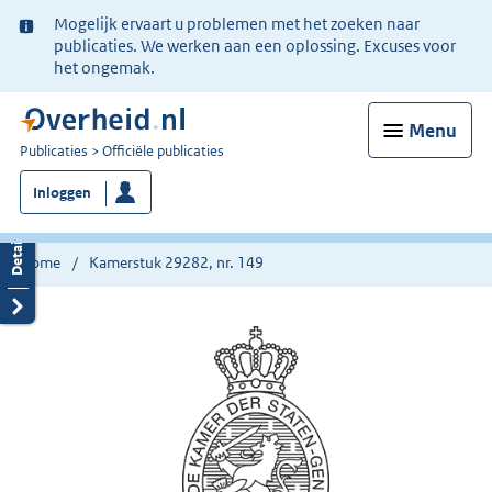
Ter
Mogelijk ervaart u problemen met het zoeken naar
informatie:
publicaties. We werken aan een oplossing. Excuses voor
het ongemak.
Menu
U
Publicaties
Officiële publicaties
bent
Inloggen
nu
hier:
Home
Kamerstuk 29282, nr. 149