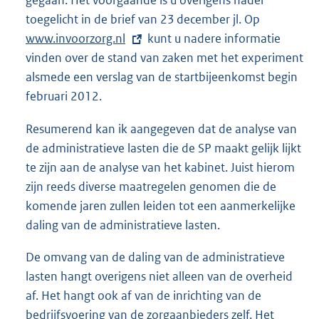
gegaan. Het voorgaande is u overigens nader
toegelicht in de brief van 23 december jl. Op
E
www.invoorzorg.nl
kunt u nadere informatie
x
vinden over de stand van zaken met het experiment
t
alsmede een verslag van de startbijeenkomst begin
e
februari 2012.
r
n
Resumerend kan ik aangegeven dat de analyse van
e
de administratieve lasten die de SP maakt gelijk lijkt
l
te zijn aan de analyse van het kabinet. Juist hierom
i
zijn reeds diverse maatregelen genomen die de
n
komende jaren zullen leiden tot een aanmerkelijke
k
daling van de administratieve lasten.
:
De omvang van de daling van de administratieve
lasten hangt overigens niet alleen van de overheid
af. Het hangt ook af van de inrichting van de
bedrijfsvoering van de zorgaanbieders zelf. Het