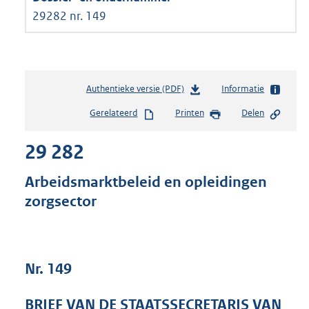
29282 nr. 149
Authentieke versie (PDF)
b
Informatie
e
Gerelateerd
Printen
Delen
s
t
29 282
a
n
d
Arbeidsmarktbeleid en opleidingen
s
zorgsector
g
r
o
o
t
Nr. 149
t
e
BRIEF VAN DE STAATSSECRETARIS VAN
: