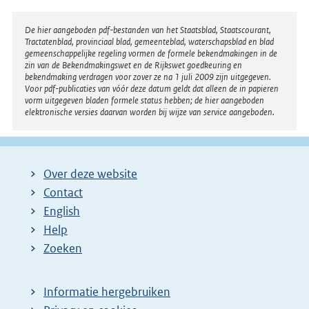
Disclaimer
De hier aangeboden pdf-bestanden van het Staatsblad, Staatscourant,
Tractatenblad, provinciaal blad, gemeenteblad, waterschapsblad en blad
gemeenschappelijke regeling vormen de formele bekendmakingen in de
zin van de Bekendmakingswet en de Rijkswet goedkeuring en
bekendmaking verdragen voor zover ze na 1 juli 2009 zijn uitgegeven.
Voor pdf-publicaties van vóór deze datum geldt dat alleen de in papieren
vorm uitgegeven bladen formele status hebben; de hier aangeboden
elektronische versies daarvan worden bij wijze van service aangeboden.
Over deze website
Contact
English
Help
Zoeken
Informatie hergebruiken