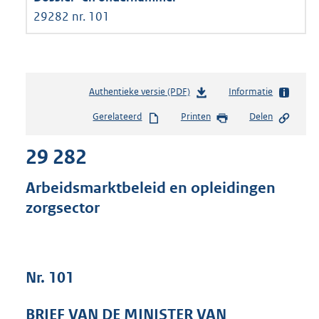
29282 nr. 101
Authentieke versie (PDF)
b
Informatie
e
Gerelateerd
Printen
Delen
s
t
29 282
a
n
d
Arbeidsmarktbeleid en opleidingen
s
zorgsector
g
r
o
o
t
Nr. 101
t
e
BRIEF VAN DE MINISTER VAN
: