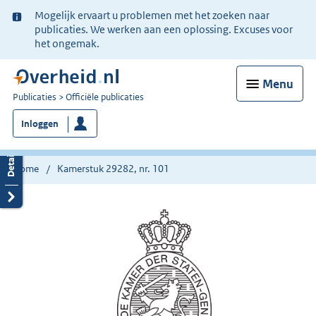
Ter
Mogelijk ervaart u problemen met het zoeken naar
informatie:
publicaties. We werken aan een oplossing. Excuses voor
het ongemak.
Menu
U
Publicaties
Officiële publicaties
bent
Inloggen
nu
hier:
Home
Kamerstuk 29282, nr. 101