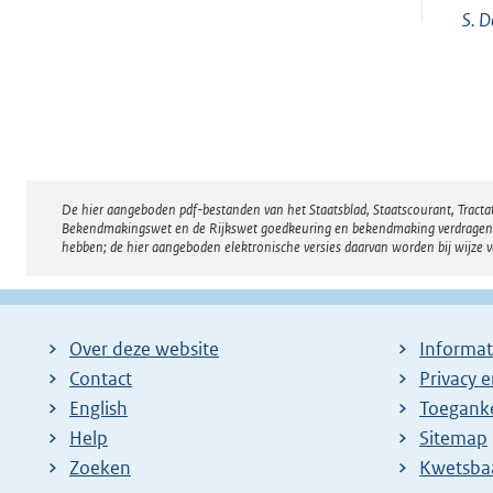
S.
D
De hier aangeboden pdf-bestanden van het Staatsblad, Staatscourant, Tract
Disclaimer
Bekendmakingswet en de Rijkswet goedkeuring en bekendmaking verdragen voor
hebben; de hier aangeboden elektronische versies daarvan worden bij wijze 
Over deze website
Informat
Contact
Privacy 
English
Toeganke
Help
Sitemap
Zoeken
E
Kwetsba