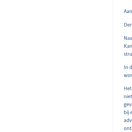
Aan
Den
Naa
Kam
str
In 
wor
Het
nie
gev
bij
adv
ont