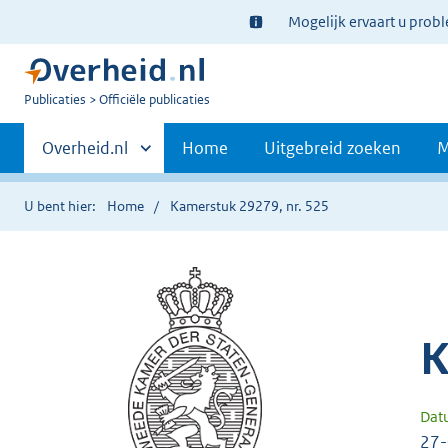
Ter
Mogelijk ervaart u prob
informatie:
U
Publicaties
Officiële publicaties
bent
Primaire
nu
Andere
Overheid.nl
Home
Uitgebreid zoeken
M
hier:
sites
navigatie
binnen
U bent hier:
Home
Kamerstuk 29279, nr. 525
K
Dat
27-