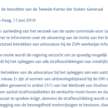
o
o
 de Voorzitter van de Tweede Kamer der Staten-Generaal
t
 Haag, 17 juni 2019
t
e
r aanleiding van het verzoek van de vaste commissie voor Ju
:
er te informeren over de uitvoering van de motie van het l
3
uctureel betrekken van advocatuur bij de ZSM-werkwijze infor
8
K
de motie wordt de regering verzocht om zo spoedig mogelijk 
b
dt bij het opleggen van alle strafbeschikkingen van misdrij
 betrekken van de advocatuur bij het opleggen van een aanta
t nieuw. Er zijn al vormen van afdoeningsbijstand bij de OM-s
allen genoemd in artikel 257c van het Wetboek van Strafvorder
 een aantal strafmodaliteiten de verdachte moet horen en da
ocaat te spreken krijgt, alvorens de strafbeschikking wordt 
zegging van de bevoegdheid motorrijtuigen te besturen, dan