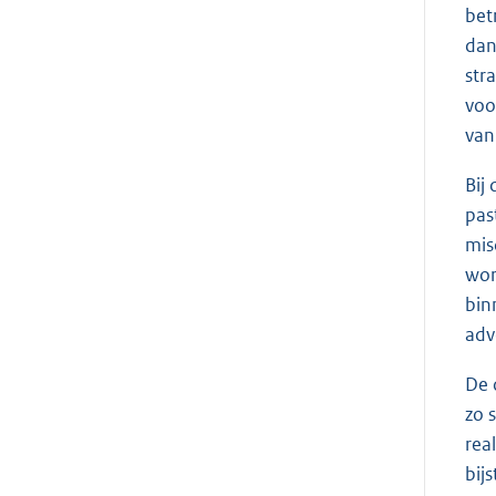
bet
dan
str
voo
van
Bij
pas
mis
wor
bin
adv
De 
zo 
rea
bij