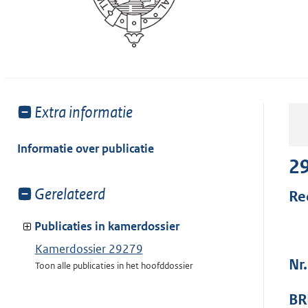
Toon
Extra informatie
meer
van:
Informatie over publicatie
2
Toon
Gerelateerd
Re
meer
van:
Publicaties in kamerdossier
Kamerdossier 29279
Nr
Toon alle publicaties in het hoofddossier
BR