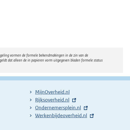
regeling vormen de formele bekendmakingen in de zin van de
eldt dat alleen de in papieren vorm uitgegeven bladen formele status
MijnOverheid.nl
E
Rijksoverheid.nl
x
E
Ondernemersplein.nl
t
x
E
Werkenbijdeoverheid.nl
e
t
x