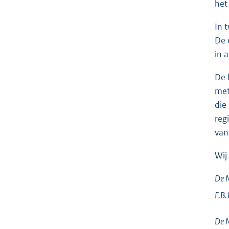
het
In 
De 
in 
De 
met
die
reg
van
Wij
De M
F.B.
De M