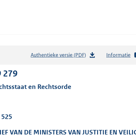
Authentieke versie (PDF)
b
Informatie
e
s
9 279
t
chtsstaat en Rechtsorde
a
n
d
s
. 525
g
r
IEF VAN DE MINISTERS VAN JUSTITIE EN VE