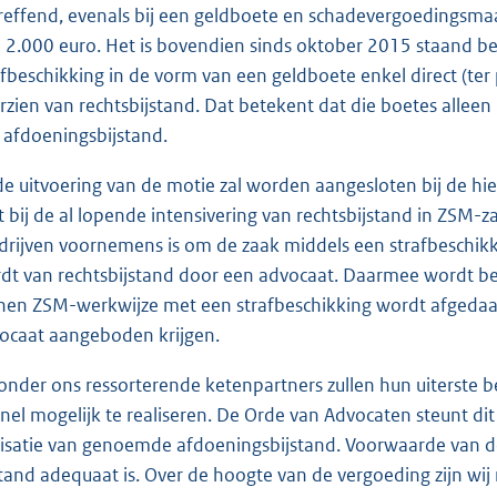
reffend, evenals bij een geldboete en schadevergoedingsmaa
 2.000 euro. Het is bovendien sinds oktober 2015 staand b
afbeschikking in de vorm van een geldboete enkel direct (ter
rzien van rechtsbijstand. Dat betekent dat die boetes allee
 afdoeningsbijstand.
 de uitvoering van de motie zal worden aangesloten bij de h
t bij de al lopende intensivering van rechtsbijstand in ZSM-z
drijven voornemens is om de zaak middels een strafbeschikk
dt van rechtsbijstand door een advocaat. Daarmee wordt bere
nen ZSM-werkwijze met een strafbeschikking wordt afgedaa
ocaat aangeboden krijgen.
onder ons ressorterende ketenpartners zullen hun uiterste 
snel mogelijk te realiseren. De Orde van Advocaten steunt di
lisatie van genoemde afdoeningsbijstand. Voorwaarde van d
stand adequaat is. Over de hoogte van de vergoeding zijn w