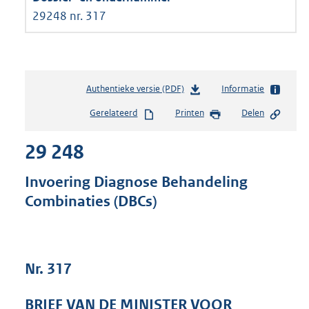
29248 nr. 317
Authentieke versie (PDF)
b
Informatie
e
Gerelateerd
Printen
Delen
s
t
29 248
a
n
d
Invoering Diagnose Behandeling
s
Combinaties (DBCs)
g
r
o
o
t
Nr. 317
t
e
BRIEF VAN DE MINISTER VOOR
: