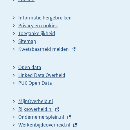
Informatie hergebruiken
Privacy en cookies
Toegankelijkheid
Sitemap
E
Kwetsbaarheid melden
x
t
Open data
e
Linked Data Overheid
r
PUC Open Data
n
e
MijnOverheid.nl
l
E
Rijksoverheid.nl
i
x
E
Ondernemersplein.nl
n
t
x
E
Werkenbijdeoverheid.nl
k