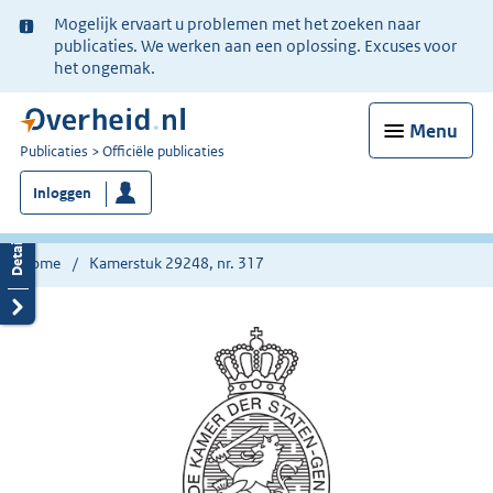
Ter
Mogelijk ervaart u problemen met het zoeken naar
informatie:
publicaties. We werken aan een oplossing. Excuses voor
het ongemak.
Menu
U
Publicaties
Officiële publicaties
bent
Inloggen
nu
hier:
Home
Kamerstuk 29248, nr. 317