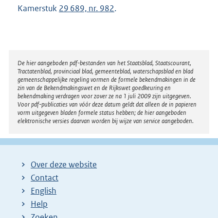
Kamerstuk
29 689, nr. 982
.
Disclaimer
De hier aangeboden pdf-bestanden van het Staatsblad, Staatscourant,
Tractatenblad, provinciaal blad, gemeenteblad, waterschapsblad en blad
gemeenschappelijke regeling vormen de formele bekendmakingen in de
zin van de Bekendmakingswet en de Rijkswet goedkeuring en
bekendmaking verdragen voor zover ze na 1 juli 2009 zijn uitgegeven.
Voor pdf-publicaties van vóór deze datum geldt dat alleen de in papieren
vorm uitgegeven bladen formele status hebben; de hier aangeboden
elektronische versies daarvan worden bij wijze van service aangeboden.
Over deze website
Contact
English
Help
Zoeken