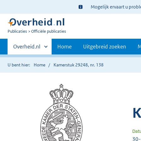
Ter
Mogelijk ervaart u prob
informatie:
U
Publicaties
Officiële publicaties
bent
Primaire
nu
Andere
Overheid.nl
Home
Uitgebreid zoeken
M
hier:
sites
navigatie
binnen
U bent hier:
Home
Kamerstuk 29248, nr. 138
K
Dat
30