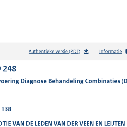
Authentieke versie (PDF)
b
Informatie
e
s
9 248
t
voering Diagnose Behandeling Combinaties (
a
n
d
s
. 138
g
r
TIE VAN DE LEDEN VAN DER VEEN EN LEIJTEN