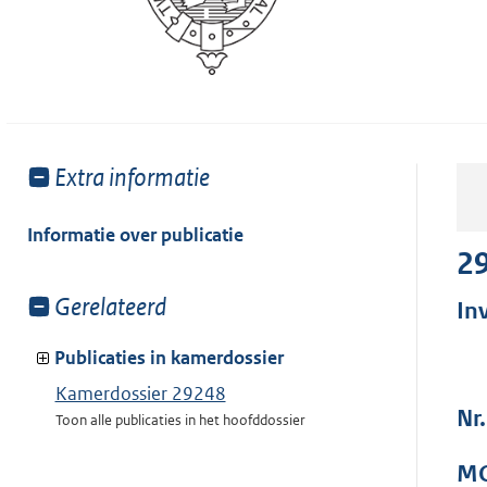
Toon
Extra informatie
meer
van:
Informatie over publicatie
2
Toon
Gerelateerd
In
meer
van:
Publicaties in kamerdossier
Kamerdossier 29248
Nr
Toon alle publicaties in het hoofddossier
MO