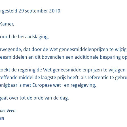
o
o
rgesteld
29 september 2010
t
Kamer,
t
e
oord de beraadslaging,
:
3
rwegende, dat door de Wet geneesmiddelenprijzen te wijzige
8
eesmiddelen en dit bovendien een additionele besparing op
K
b
zoekt de regering de Wet geneesmiddelenprijzen te wijzigen
reffende middel de laagste prijs heeft, als referentie te ge
enigbaar is met Europese wet- en regelgeving,
gaat over tot de orde van de dag.
der Veen
ten