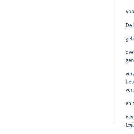
Voo
De 
geh
ove
gen
ver
bet
ver
en 
Van 
Leij