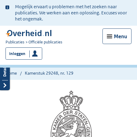
Ter
Mogelijk ervaart u problemen met het zoeken naar
informatie:
publicaties. We werken aan een oplossing. Excuses voor
het ongemak.
Menu
U
Publicaties
Officiële publicaties
bent
Inloggen
nu
hier:
Home
Kamerstuk 29248, nr. 129