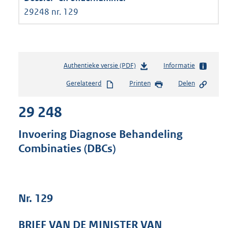
29248 nr. 129
Authentieke versie (PDF)
b
Informatie
e
Gerelateerd
Printen
Delen
s
t
29 248
a
n
d
Invoering Diagnose Behandeling
s
Combinaties (DBCs)
g
r
o
o
t
Nr. 129
t
e
BRIEF VAN DE MINISTER VAN
: