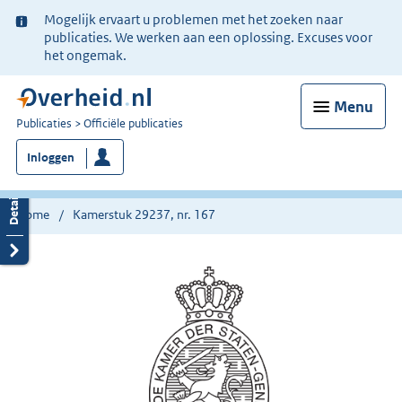
Ter
Mogelijk ervaart u problemen met het zoeken naar
informatie:
publicaties. We werken aan een oplossing. Excuses voor
het ongemak.
Menu
U
Publicaties
Officiële publicaties
bent
Inloggen
nu
hier:
Home
Kamerstuk 29237, nr. 167