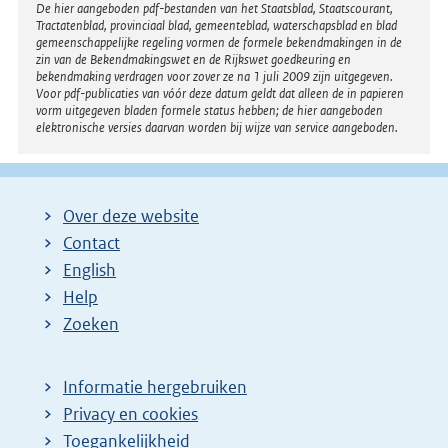
Disclaimer
De hier aangeboden pdf-bestanden van het Staatsblad, Staatscourant,
Tractatenblad, provinciaal blad, gemeenteblad, waterschapsblad en blad
gemeenschappelijke regeling vormen de formele bekendmakingen in de
zin van de Bekendmakingswet en de Rijkswet goedkeuring en
bekendmaking verdragen voor zover ze na 1 juli 2009 zijn uitgegeven.
Voor pdf-publicaties van vóór deze datum geldt dat alleen de in papieren
vorm uitgegeven bladen formele status hebben; de hier aangeboden
elektronische versies daarvan worden bij wijze van service aangeboden.
Over deze website
Contact
English
Help
Zoeken
Informatie hergebruiken
Privacy en cookies
Toegankelijkheid