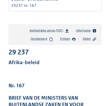
29237 nr. 167
Authentieke versie (PDF)
b
Informatie
e
Gerelateerd
Printen
Delen
s
t
29 237
a
n
d
Afrika-beleid
s
g
r
o
Nr. 167
o
t
t
BRIEF VAN DE MINISTERS VAN
e
BUITENLANDSE ZAKEN EN VOOR
: