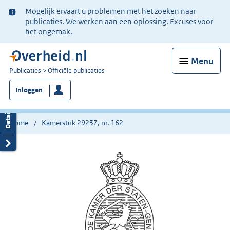
Ter
Mogelijk ervaart u problemen met het zoeken naar
informatie:
publicaties. We werken aan een oplossing. Excuses voor
het ongemak.
Menu
U
Publicaties
Officiële publicaties
bent
Inloggen
nu
hier:
Home
Kamerstuk 29237, nr. 162