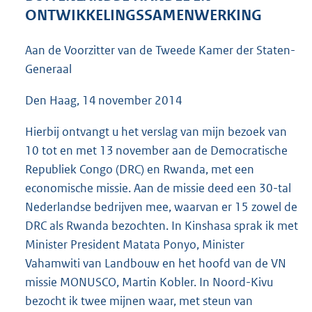
5
ONTWIKKELINGSSAMENWERKING
2
K
Aan de Voorzitter van de Tweede Kamer der Staten-
b
Generaal
Den Haag, 14 november 2014
Hierbij ontvangt u het verslag van mijn bezoek van
10 tot en met 13 november aan de Democratische
Republiek Congo (DRC) en Rwanda, met een
economische missie. Aan de missie deed een 30-tal
Nederlandse bedrijven mee, waarvan er 15 zowel de
DRC als Rwanda bezochten. In Kinshasa sprak ik met
Minister President Matata Ponyo, Minister
Vahamwiti van Landbouw en het hoofd van de VN
missie MONUSCO, Martin Kobler. In Noord-Kivu
bezocht ik twee mijnen waar, met steun van