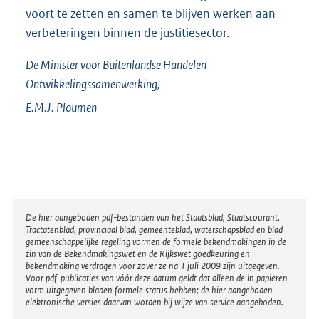
voort te zetten en samen te blijven werken aan
verbeteringen binnen de justitiesector.
De Minister voor Buitenlandse Handelen
Ontwikkelingssamenwerking,
E.M.J.
Ploumen
Disclaimer
De hier aangeboden pdf-bestanden van het Staatsblad, Staatscourant,
Tractatenblad, provinciaal blad, gemeenteblad, waterschapsblad en blad
gemeenschappelijke regeling vormen de formele bekendmakingen in de
zin van de Bekendmakingswet en de Rijkswet goedkeuring en
bekendmaking verdragen voor zover ze na 1 juli 2009 zijn uitgegeven.
Voor pdf-publicaties van vóór deze datum geldt dat alleen de in papieren
vorm uitgegeven bladen formele status hebben; de hier aangeboden
elektronische versies daarvan worden bij wijze van service aangeboden.