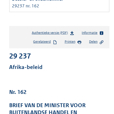
29237 nr. 162
Authentieke versie (PDF)
b
Informatie
e
Gerelateerd
Printen
Delen
s
t
29 237
a
n
d
Afrika-beleid
s
g
r
o
Nr. 162
o
t
t
BRIEF VAN DE MINISTER VOOR
e
BUITENLANDSE HANDEL EN
: