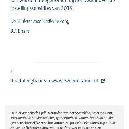
kan worden meegenomen bij het besluit over de
instellingssubsidies van 2019.
De Minister voor Medische Zorg,
B.J.
Bruins
1
Raadpleegbaar via
E
www.tweedekamer.nl
x
t
e
r
Disclaimer
De hier aangeboden pdf-bestanden van het Staatsblad, Staatscourant,
Tractatenblad, provinciaal blad, gemeenteblad, waterschapsblad en blad
n
gemeenschappelijke regeling vormen de formele bekendmakingen in de
e
zin van de Bekendmakingswet en de Rijkswet goedkeuring en