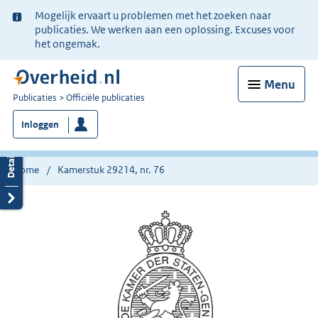
Ter
Mogelijk ervaart u problemen met het zoeken naar
informatie:
publicaties. We werken aan een oplossing. Excuses voor
het ongemak.
Menu
U
Publicaties
Officiële publicaties
bent
Inloggen
nu
hier:
Home
Kamerstuk 29214, nr. 76