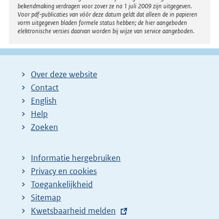
bekendmaking verdragen voor zover ze na 1 juli 2009 zijn uitgegeven.
l
Voor pdf-publicaties van vóór deze datum geldt dat alleen de in papieren
i
vorm uitgegeven bladen formele status hebben; de hier aangeboden
elektronische versies daarvan worden bij wijze van service aangeboden.
n
k
:
Over deze website
Contact
English
Help
Zoeken
Informatie hergebruiken
Privacy en cookies
Toegankelijkheid
Sitemap
E
Kwetsbaarheid melden