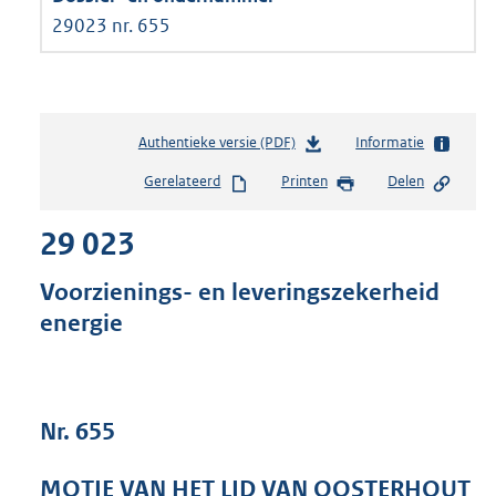
29023 nr. 655
Authentieke versie (PDF)
b
Informatie
e
Gerelateerd
Printen
Delen
s
t
29 023
a
n
d
Voorzienings- en leveringszekerheid
s
energie
g
r
o
o
t
Nr. 655
t
e
MOTIE VAN HET LID VAN OOSTERHOUT
: