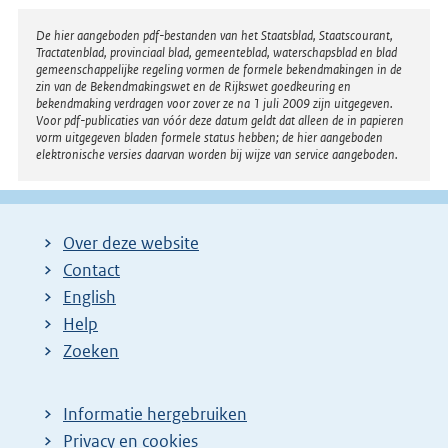
Disclaimer
De hier aangeboden pdf-bestanden van het Staatsblad, Staatscourant,
Tractatenblad, provinciaal blad, gemeenteblad, waterschapsblad en blad
gemeenschappelijke regeling vormen de formele bekendmakingen in de
zin van de Bekendmakingswet en de Rijkswet goedkeuring en
bekendmaking verdragen voor zover ze na 1 juli 2009 zijn uitgegeven.
Voor pdf-publicaties van vóór deze datum geldt dat alleen de in papieren
vorm uitgegeven bladen formele status hebben; de hier aangeboden
elektronische versies daarvan worden bij wijze van service aangeboden.
Over deze website
Contact
English
Help
Zoeken
Informatie hergebruiken
Privacy en cookies