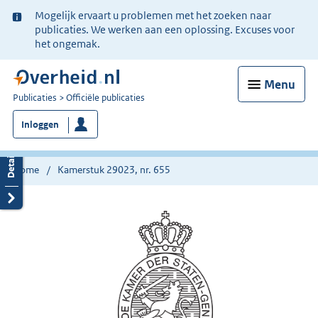
Ter
Mogelijk ervaart u problemen met het zoeken naar
informatie:
publicaties. We werken aan een oplossing. Excuses voor
het ongemak.
Menu
U
Publicaties
Officiële publicaties
bent
Inloggen
nu
hier:
Home
Kamerstuk 29023, nr. 655