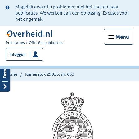
Ter
Mogelijk ervaart u problemen met het zoeken naar
informatie:
publicaties. We werken aan een oplossing. Excuses voor
het ongemak.
Menu
U
Publicaties
Officiële publicaties
bent
Inloggen
nu
hier:
Home
Kamerstuk 29023, nr. 653