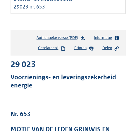
29023 nr. 653
Authentieke versie (PDF)
b
Informatie
e
Gerelateerd
Printen
Delen
s
t
29 023
a
n
d
Voorzienings- en leveringszekerheid
s
energie
g
r
o
o
t
Nr. 653
t
e
MOTIE VAN DE LEDEN GRINWIS EN
: