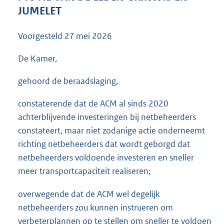
3
JUMELET
6
K
Voorgesteld
27 mei 2026
b
De Kamer,
gehoord de beraadslaging,
constaterende dat de ACM al sinds 2020
achterblijvende investeringen bij netbeheerders
constateert, maar niet zodanige actie onderneemt
richting netbeheerders dat wordt geborgd dat
netbeheerders voldoende investeren en sneller
meer transportcapaciteit realiseren;
overwegende dat de ACM wel degelijk
netbeheerders zou kunnen instrueren om
verbeterplannen op te stellen om sneller te voldoen