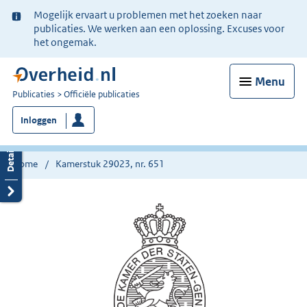
Ter
Mogelijk ervaart u problemen met het zoeken naar
informatie:
publicaties. We werken aan een oplossing. Excuses voor
het ongemak.
Menu
U
Publicaties
Officiële publicaties
bent
Inloggen
nu
hier:
Home
Kamerstuk 29023, nr. 651