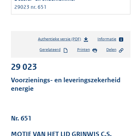
29023 nr. 651
Authentieke versie (PDF)
b
Informatie
e
Gerelateerd
Printen
Delen
s
t
29 023
a
n
d
Voorzienings- en leveringszekerheid
s
energie
g
r
o
o
t
Nr. 651
t
e
MOTIE VAN HET LID GRINWIS C.S.
: