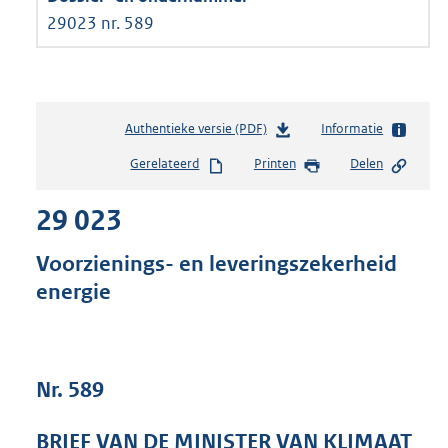
29023 nr. 589
Authentieke versie (PDF)
b
Informatie
e
Gerelateerd
Printen
Delen
s
t
29 023
a
n
d
Voorzienings- en leveringszekerheid
s
energie
g
r
o
o
t
Nr. 589
t
e
BRIEF VAN DE MINISTER VAN KLIMAAT
: