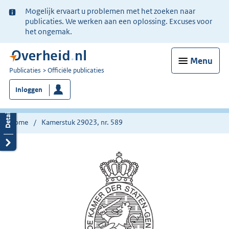
Ter
Mogelijk ervaart u problemen met het zoeken naar
informatie:
publicaties. We werken aan een oplossing. Excuses voor
het ongemak.
Menu
U
Publicaties
Officiële publicaties
bent
Inloggen
nu
hier:
Home
Kamerstuk 29023, nr. 589