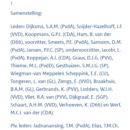
1
Samenstelling:
Leden: Dijksma, S.A.M. (PvdA), Snijder-Hazelhoff, J.F.
(VVD), Koopmans, G.P.J. (CDA), Ham, B. van der
(D66), voorzitter, Smeets, P.E. (PvdA), Samsom, D.M.
(PvdA), Jansen, P.F.C. (SP), ondervoorzitter, Jacobi, L.
(PvdA), Koppejan, A.J. (CDA), Graus, D.J.G. (PVV),
Thieme, M.L. (PvdD), Gesthuizen, S.M.J.G. (SP),
Wiegman-van Meppelen Scheppink, E.E. (CU),
Tongeren, L. van (GL), Ziengs, E. (VVD), Braakhuis,
B.A.M. (GL), Gerbrands, K. (PVV), Lodders, W.J.H.
(VVD), Vliet, R.A. van (PVV), Dijkgraaf, E. (SGP),
Schaart, A.H.M. (VVD), Verhoeven, K. (D66) en Werf,
M.C.I. van der (CDA).
Plv. leden: Jadnanansing, T.M. (PvdA), Elias, T.M.Ch.