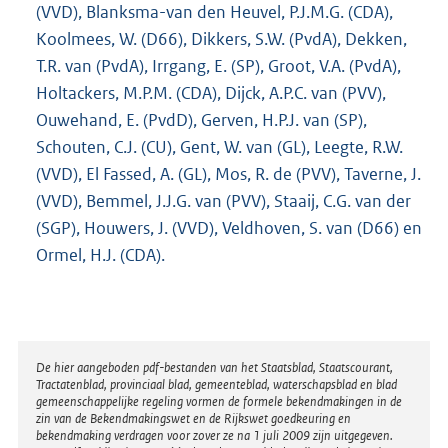
(VVD), Blanksma-van den Heuvel, P.J.M.G. (CDA),
Koolmees, W. (D66), Dikkers, S.W. (PvdA), Dekken,
T.R. van (PvdA), Irrgang, E. (SP), Groot, V.A. (PvdA),
Holtackers, M.P.M. (CDA), Dijck, A.P.C. van (PVV),
Ouwehand, E. (PvdD), Gerven, H.P.J. van (SP),
Schouten, C.J. (CU), Gent, W. van (GL), Leegte, R.W.
(VVD), El Fassed, A. (GL), Mos, R. de (PVV), Taverne, J.
(VVD), Bemmel, J.J.G. van (PVV), Staaij, C.G. van der
(SGP), Houwers, J. (VVD), Veldhoven, S. van (D66) en
Ormel, H.J. (CDA).
Disclaimer
De hier aangeboden pdf-bestanden van het Staatsblad, Staatscourant,
Tractatenblad, provinciaal blad, gemeenteblad, waterschapsblad en blad
gemeenschappelijke regeling vormen de formele bekendmakingen in de
zin van de Bekendmakingswet en de Rijkswet goedkeuring en
bekendmaking verdragen voor zover ze na 1 juli 2009 zijn uitgegeven.