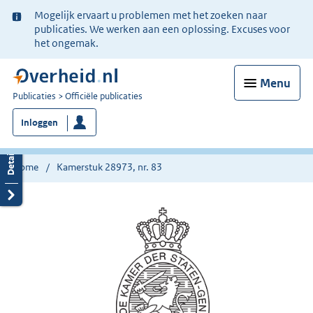
Ter
Mogelijk ervaart u problemen met het zoeken naar
informatie:
publicaties. We werken aan een oplossing. Excuses voor
het ongemak.
Menu
U
Publicaties
Officiële publicaties
bent
Inloggen
nu
hier:
Home
Kamerstuk 28973, nr. 83