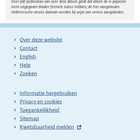
Voor pdf-publicaties van vóór deze datum geldt dat alleen de in papieren
vorm uitgegeven bladen formele status hebben; de hier aangeboden
elektronische versies daarvan worden bij wijze van service aangeboden.
Over deze website
Contact
English
Help
Zoeken
Informatie hergebruiken
Privacy en cookies
Toegankelijkheid
Sitemap
E
Kwetsbaarheid melden
x