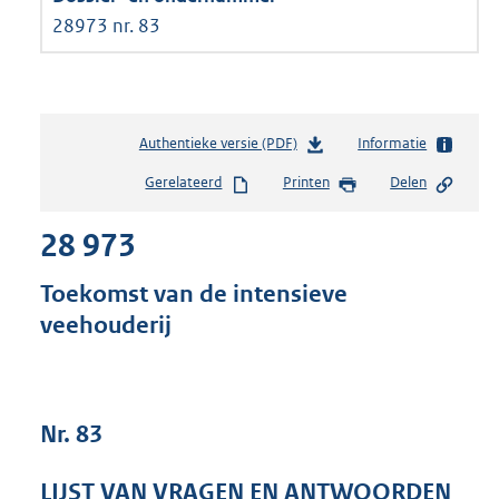
28973 nr. 83
Authentieke versie (PDF)
b
Informatie
e
Gerelateerd
Printen
Delen
s
t
28 973
a
n
d
Toekomst van de intensieve
s
veehouderij
g
r
o
o
t
Nr. 83
t
e
LIJST VAN VRAGEN EN ANTWOORDEN
: