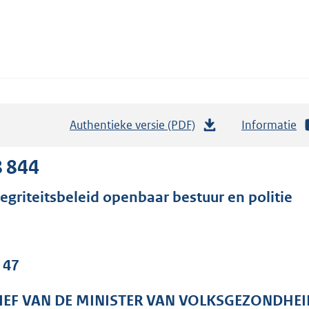
Authentieke versie (PDF)
b
Informatie
e
s
8 844
t
tegriteitsbeleid openbaar bestuur en politie
a
n
d
s
 47
g
r
IEF VAN DE MINISTER VAN VOLKSGEZONDHEI