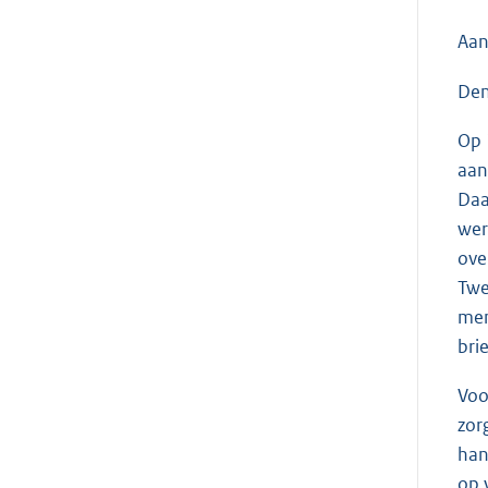
Aan
Den
Op 
aan
Daa
wer
ove
Twe
men
brie
Voo
zor
han
op 