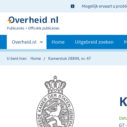
Ter
Mogelijk ervaart u prob
informatie:
U
Publicaties
Officiële publicaties
bent
Primaire
nu
Andere
Overheid.nl
Home
Uitgebreid zoeken
M
hier:
sites
navigatie
binnen
U bent hier:
Home
Kamerstuk 28844, nr. 47
K
Dat
07