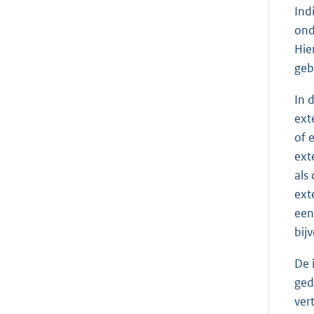
Ind
ond
Hie
geb
In 
ext
of 
ext
als
ext
een
bij
De 
ged
ver