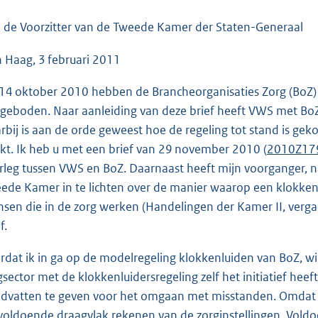
o
o
 de Voorzitter van de Tweede Kamer der Staten-Generaal
t
 Haag, 3 februari 2011
t
e
14 oktober 2010 hebben de Brancheorganisaties Zorg (BoZ) 
:
geboden. Naar aanleiding van deze brief heeft VWS met Bo
4
rbij is aan de orde geweest hoe de regeling tot stand is ge
3
kt. Ik heb u met een brief van 29 november 2010 (
2010Z17
K
rleg tussen VWS en BoZ. Daarnaast heeft mijn voorganger, n
b
ede Kamer in te lichten over de manier waarop een klokken
sen die in de zorg werken (Handelingen der Kamer II, vergad
f.
rdat ik in ga op de modelregeling klokkenluiden van BoZ, wil
gsector met de klokkenluidersregeling zelf het initiatief h
dvatten te geven voor het omgaan met misstanden. Omdat dit 
voldoende draagvlak rekenen van de zorginstellingen. Voldo