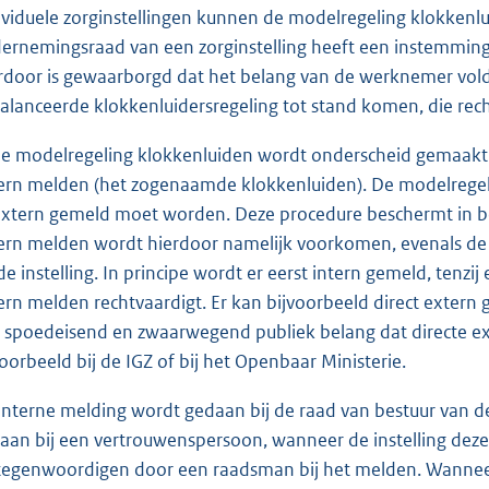
ividuele zorginstellingen kunnen de modelregeling klokkenl
ernemingsraad van een zorginstelling heeft een instemmingsr
rdoor is gewaarborgd dat het belang van de werknemer vol
alanceerde klokkenluidersregeling tot stand komen, die rech
de modelregeling klokkenluiden wordt onderscheid gemaakt tu
ern melden (het zogenaamde klokkenluiden). De modelregel
extern gemeld moet worden. Deze procedure beschermt in beg
ern melden wordt hierdoor namelijk voorkomen, evenals de
 de instelling. In principe wordt er eerst intern gemeld, tenzi
ern melden rechtvaardigt. Er kan bijvoorbeeld direct extern
 spoedeisend en zwaarwegend publiek belang dat directe e
voorbeeld bij de IGZ of bij het Openbaar Ministerie.
interne melding wordt gedaan bij de raad van bestuur van d
aan bij een vertrouwenspersoon, wanneer de instelling deze h
tegenwoordigen door een raadsman bij het melden. Wanneer