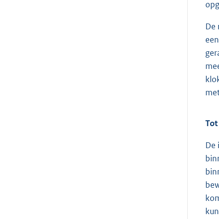
opg
De 
een
ger
mee
klo
met
Tot
De 
bin
bin
bew
kom
kun