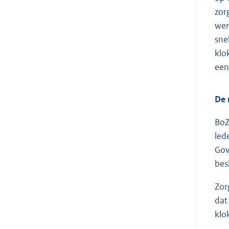
zor
wer
sne
klo
een
De 
BoZ
led
Gov
bes
Zor
dat
klo