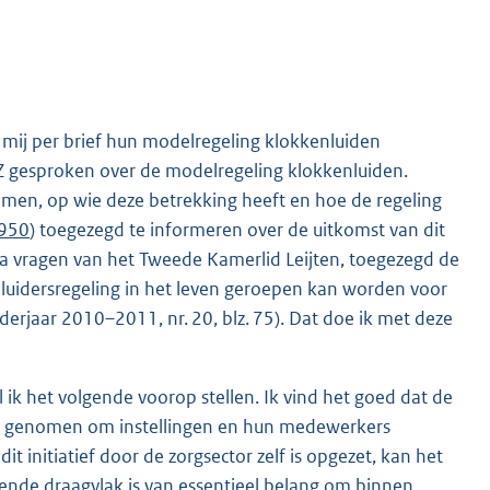
mij per brief hun modelregeling klokkenluiden
Z gesproken over de modelregeling klokkenluiden.
komen, op wie deze betrekking heeft en hoe de regeling
950
) toegezegd te informeren over de uitkomst van dit
a vragen van het Tweede Kamerlid Leijten, toegezegd de
luidersregeling in het leven geroepen kan worden voor
erjaar 2010–2011, nr. 20, blz. 75). Dat doe ik met deze
 ik het volgende voorop stellen. Ik vind het goed dat de
eeft genomen om instellingen en hun medewerkers
initiatief door de zorgsector zelf is opgezet, kan het
ende draagvlak is van essentieel belang om binnen