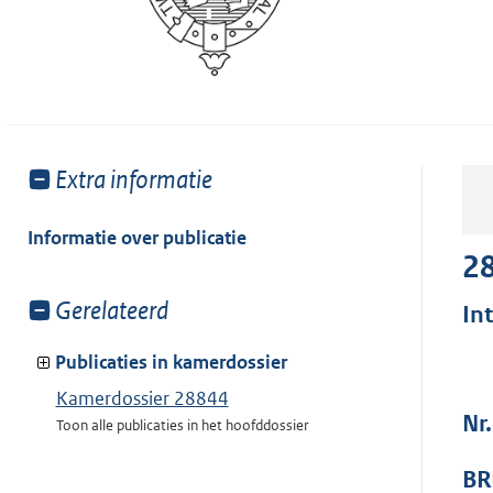
Toon
Extra informatie
meer
van:
Informatie over publicatie
2
Toon
Gerelateerd
In
meer
van:
Publicaties in kamerdossier
Kamerdossier 28844
Nr.
Toon alle publicaties in het hoofddossier
BR