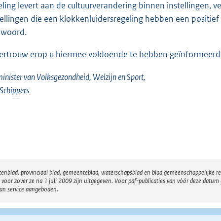
eling levert aan de cultuurverandering binnen instellingen, v
tellingen die een klokkenluidersregeling hebben een positief 
 woord.
vertrouw erop u hiermee voldoende te hebben geïnformeerd
inister van Volksgezondheid, Welzijn en Sport,
. Schippers
atenblad, provinciaal blad, gemeenteblad, waterschapsblad en blad gemeenschappelijke 
 zover ze na 1 juli 2009 zijn uitgegeven. Voor pdf-publicaties van vóór deze datum g
van service aangeboden.