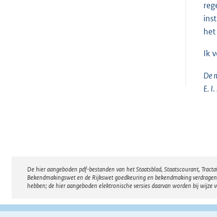
reg
ins
het
Ik 
De m
E. I
De hier aangeboden pdf-bestanden van het Staatsblad, Staatscourant, Tract
Disclaimer
Bekendmakingswet en de Rijkswet goedkeuring en bekendmaking verdragen voor
hebben; de hier aangeboden elektronische versies daarvan worden bij wijze 