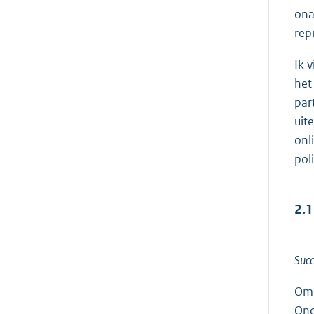
ona
rep
Ik 
het
par
uit
onl
pol
2.1
Succ
Om 
Ond