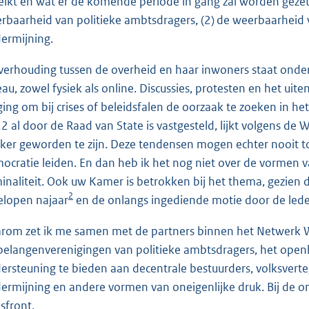
eikt en wat er de komende periode in gang zal worden gezet 
rbaarheid van politieke ambtsdragers, (2) de weerbaarheid va
ermijning.
verhouding tussen de overheid en haar inwoners staat onder dr
eau, zowel fysiek als online. Discussies, protesten en het ui
ging om bij crises of beleidsfalen de oorzaak te zoeken in het
2 al door de Raad van State is vastgesteld, lijkt volgens d
rker geworden te zijn. Deze tendensen mogen echter nooit tot
ocratie leiden. En dan heb ik het nog niet over de vormen v
minaliteit. Ook uw Kamer is betrokken bij het thema, gezien
2
elopen najaar
en de onlangs ingediende motie door de leden
rom zet ik me samen met de partners binnen het Netwerk Wee
belangenverenigingen van politieke ambtsdragers, het openba
ersteuning te bieden aan decentrale bestuurders, volksver
ermijning en andere vormen van oneigenlijke druk. Bij de 
isfront.