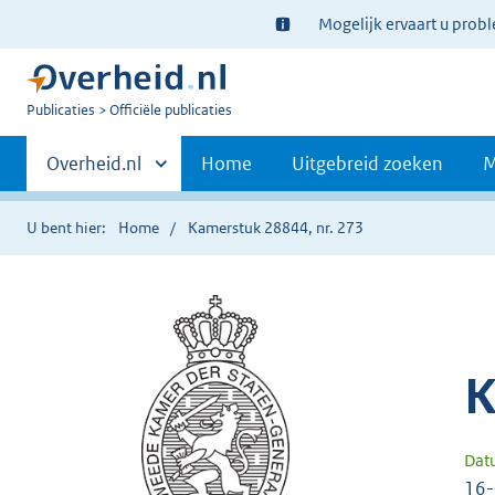
Ter
Mogelijk ervaart u prob
informatie:
U
Publicaties
Officiële publicaties
bent
Primaire
nu
Andere
Overheid.nl
Home
Uitgebreid zoeken
M
hier:
sites
navigatie
binnen
U bent hier:
Home
Kamerstuk 28844, nr. 273
K
Dat
16-