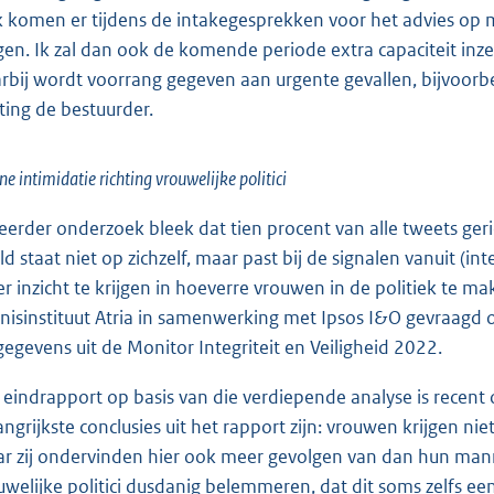
 komen er tijdens de intakegesprekken voor het advies op 
gen. Ik zal dan ook de komende periode extra capaciteit inz
rbij wordt voorrang gegeven aan urgente gevallen, bijvoorbee
hting de bestuurder.
ne intimidatie richting vrouwelijke politici
 eerder onderzoek bleek dat tien procent van alle tweets geric
ld staat niet op zichzelf, maar past bij de signalen vanuit 
r inzicht te krijgen in hoeverre vrouwen in de politiek te ma
nisinstituut Atria in samenwerking met Ipsos I&O gevraagd 
gegevens uit de Monitor Integriteit en Veiligheid 2022.
 eindrapport op basis van die verdiepende analyse is recent
angrijkste conclusies uit het rapport zijn: vrouwen krijgen n
r zij ondervinden hier ook meer gevolgen van dan hun mannel
uwelijke politici dusdanig belemmeren, dat dit soms zelfs ee