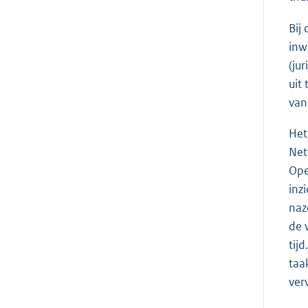
Bij
inw
(ju
uit
van
Het
Net
Ope
inz
naz
de 
tij
taa
ver