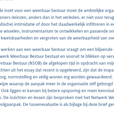
 de inzet voor een weerbaar bestuur moet de ambtelijke orga
oners deinzen, anders dan in het verleden, er niet voor ter
ridische) intimidatie of door het daadwerkelijk infiltreren in 
 te wisselen, instrumentarium te ontwikkelen en passende o
 kwetsbaarheden en vergroten van de weerbaarheid van ove
 werken aan een weerbaar bestuur vraagt om een blijvende en 
werk Weerbaar Bestuur bestaat en vooruit te blikken op ver
nbaar Bestuur (NSOB) de afgelopen tijd in opdracht van mijn
ichten uit het essay dat recent is opgeleverd, zijn dat de i
org, normstelling en veilig wonen erg worden gewaardeerd.
wijze waarop de aanpak meer in de organisatie zelf geborg
d. Ook liggen er kansen bij betere opsporing en meer kennis
k. De inzichten en lessen zijn besproken met het Netwerk W
volgaanpak. De tussenevaluatie is als bijlage bij deze brief g