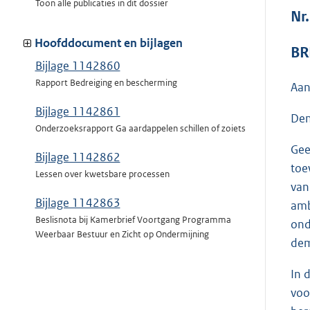
Toon alle publicaties in dit dossier
Nr
Hoofddocument en bijlagen
BR
Bijlage 1142860
Rapport Bedreiging en bescherming
Aan
Bijlage 1142861
Den
Onderzoeksrapport Ga aardappelen schillen of zoiets
Gee
Bijlage 1142862
toe
Lessen over kwetsbare processen
van
Bijlage 1142863
amb
Beslisnota bij Kamerbrief Voortgang Programma
ond
Weerbaar Bestuur en Zicht op Ondermijning
dem
In 
voo