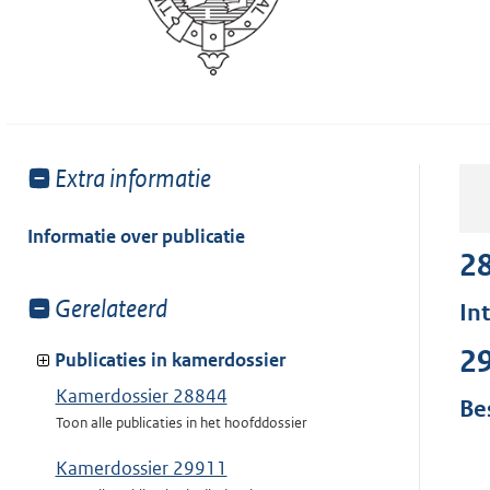
Toon
Extra informatie
meer
van:
Informatie over publicatie
2
Toon
Gerelateerd
In
meer
2
van:
Publicaties in kamerdossier
Kamerdossier 28844
Be
Toon alle publicaties in het hoofddossier
Kamerdossier 29911