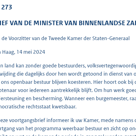
o
. 273
o
t
IEF VAN DE MINISTER VAN BINNENLANDSE ZA
t
e
 de Voorzitter van de Tweede Kamer der Staten-Generaal
:
6
 Haag, 14 mei 2024
5
n land kan zonder goede bestuurders, volksvertegenwoordi
K
wijding die dagelijks door hen wordt getoond in dienst van 
b
 ons openbaar bestuur blijven koesteren. Hier hoort ook bij
tenaar voor iedereen aantrekkelijk blijft. Om hun werk goed
ersteuning en bescherming. Wanneer een burgemeester, raa
ocratische rechtsstaat kwetsbaar.
deze voortgangsbrief informeer ik uw Kamer, mede namens de M
rtgang van het programma weerbaar bestuur en zicht op ond