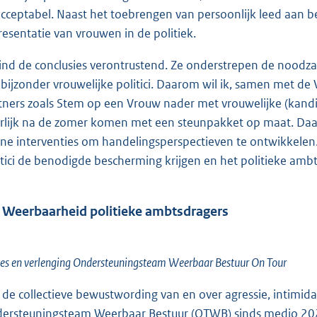
cceptabel. Naast het toebrengen van persoonlijk leed aan be
resentatie van vrouwen in de politiek.
vind de conclusies verontrustend. Ze onderstrepen de noodza
 bijzonder vrouwelijke politici. Daarom wil ik, samen met 
tners zoals Stem op een Vrouw nader met vrouwelijke (kandida
erlijk na de zomer komen met een steunpakket op maat. Daar
ine interventies om handelingsperspectieven te ontwikkele
itici de benodigde bescherming krijgen en het politieke ambt 
 Weerbaarheid politieke ambtsdragers
es en verlenging Ondersteuningsteam Weerbaar Bestuur On Tour
de collectieve bewustwording van en over agressie, intimid
ersteuningsteam Weerbaar Bestuur (OTWB) sinds medio 2022