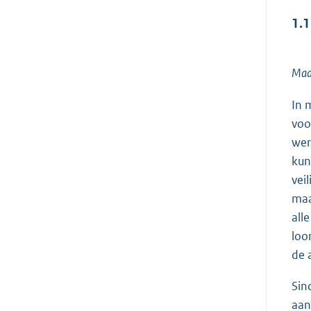
1.1
Maa
In 
voo
wer
kun
vei
maa
all
loo
de 
Sin
aan