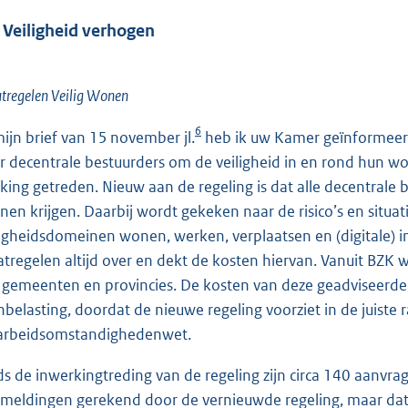
 Veiligheid verhogen
tregelen Veilig Wonen
6
mijn brief van 15 november jl.
heb ik uw Kamer geïnformeerd
r decentrale bestuurders om de veiligheid in en rond hun won
king getreden. Nieuw aan de regeling is dat alle decentrale 
nen krijgen. Daarbij wordt gekeken naar de risico’s en situati
ligheidsdomeinen wonen, werken, verplaatsen en (digitale)
tregelen altijd over en dekt de kosten hiervan. Vanuit BZK w
e gemeenten en provincies. De kosten van deze geadviseerde 
nbelasting, doordat de nieuwe regeling voorziet in de juiste 
arbeidsomstandighedenwet.
ds de inwerkingtreding van de regeling zijn circa 140 aanv
meldingen gerekend door de vernieuwde regeling, maar dat di