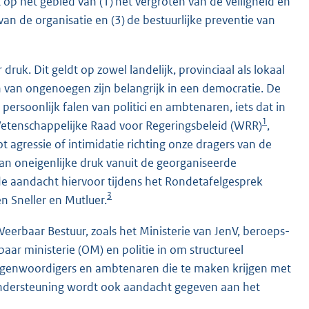
op het gebied van (1) het vergroten van de veiligheid en
n de organisatie en (3) de bestuurlijke preventie van
uk. Dit geldt op zowel landelijk, provinciaal als lokaal
ten van ongenoegen zijn belangrijk in een democratie. De
 persoonlijk falen van politici en ambtenaren, iets dat in
1
e Wetenschappelijke Raad voor Regeringsbeleid (WRR)
,
 agressie of intimidatie richting onze dragers van de
an oneigenlijke druk vanuit de georganiseerde
 de aandacht hiervoor tijdens het Rondetafelgesprek
3
 Sneller en Mutluer.
rbaar Bestuur, zoals het Ministerie van JenV, beroeps-
ar ministerie (OM) en politie in om structureel
tegenwoordigers en ambtenaren die te maken krijgen met
ondersteuning wordt ook aandacht gegeven aan het