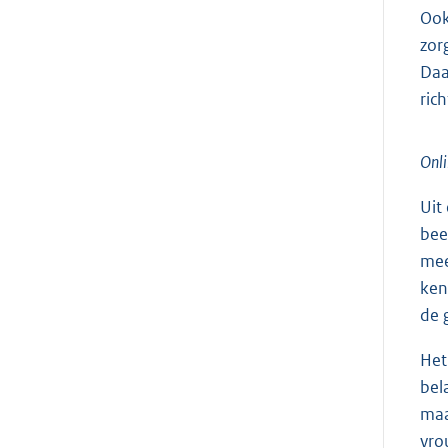
Ook
zor
Daa
ric
Onli
Uit
bee
mee
ken
de 
Het
bel
maa
vro