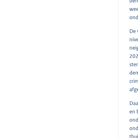
ber
wee
ond
De 
niv
nei
202
ste
dem
cri
afg
Daa
en 
ond
ond
thu