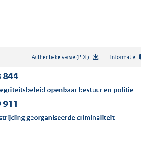
Authentieke versie (PDF)
b
Informatie
e
s
8 844
t
tegriteitsbeleid openbaar bestuur en politie
a
n
9 911
d
s
strijding georganiseerde criminaliteit
g
r