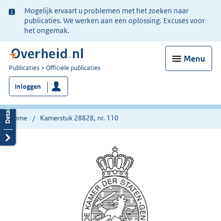
Ter
Mogelijk ervaart u problemen met het zoeken naar
informatie:
publicaties. We werken aan een oplossing. Excuses voor
het ongemak.
Menu
U
Publicaties
Officiële publicaties
bent
Inloggen
nu
hier:
Home
Kamerstuk 28828, nr. 110