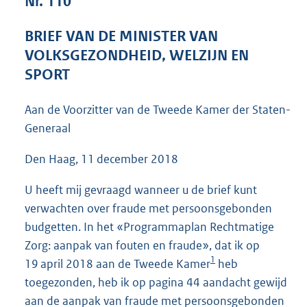
Nr. 110
4
2
BRIEF VAN DE MINISTER VAN
K
VOLKSGEZONDHEID, WELZIJN EN
b
SPORT
Aan de Voorzitter van de Tweede Kamer der Staten-
Generaal
Den Haag, 11 december 2018
U heeft mij gevraagd wanneer u de brief kunt
verwachten over fraude met persoonsgebonden
budgetten. In het «Programmaplan Rechtmatige
Zorg: aanpak van fouten en fraude», dat ik op
1
19 april 2018 aan de Tweede Kamer
heb
toegezonden, heb ik op pagina 44 aandacht gewijd
aan de aanpak van fraude met persoonsgebonden