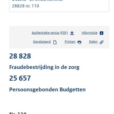
28828 nr. 110
Authentieke versie (PDF)
b
Informatie
e
Gerelateerd
Printen
Delen
s
t
28 828
a
n
d
Fraudebestrijding in de zorg
s
g
25 657
r
o
Persoonsgebonden Budgetten
o
t
t
e
: