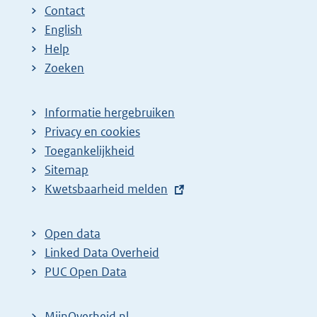
Contact
English
Help
Zoeken
Informatie hergebruiken
Privacy en cookies
Toegankelijkheid
Sitemap
E
Kwetsbaarheid melden
x
t
Open data
e
Linked Data Overheid
r
PUC Open Data
n
e
MijnOverheid.nl