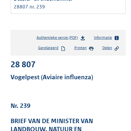
28807 nr. 239
Authentieke versie (PDF)
b
Informatie
e
Gerelateerd
Printen
Delen
s
t
28 807
a
n
d
Vogelpest (Aviaire influenza)
s
g
r
o
Nr. 239
o
t
t
BRIEF VAN DE MINISTER VAN
e
LANDBOUW, NATUUR EN
: