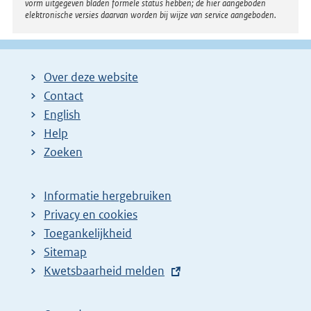
:
vorm uitgegeven bladen formele status hebben; de hier aangeboden
elektronische versies daarvan worden bij wijze van service aangeboden.
Over deze website
Contact
English
Help
Zoeken
Informatie hergebruiken
Privacy en cookies
Toegankelijkheid
Sitemap
E
Kwetsbaarheid melden
x
t