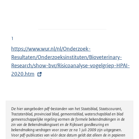
1
E
https://www.wur.nl/nl/Onderzoek-
x
Resultaten/Onderzoeksinstituten/Bioveterinary-
t
Research/show-bvr/Risicoanalyse-vogelgriep-HPAI-
e
2020.htm
r
n
e
l
Disclaimer
De hier aangeboden pdf-bestanden van het Staatsblad, Staatscourant,
Tractatenblad, provinciaal blad, gemeenteblad, waterschapsblad en blad
i
gemeenschappelijke regeling vormen de formele bekendmakingen in de
n
zin van de Bekendmakingswet en de Rijkswet goedkeuring en
bekendmaking verdragen voor zover ze na 1 juli 2009 zijn uitgegeven.
k
Voor pdf-publicaties van vóór deze datum geldt dat alleen de in papieren