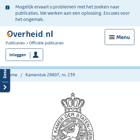
Ter
Mogelijk ervaart u problemen met het zoeken naar
informatie:
publicaties. We werken aan een oplossing. Excuses voor
het ongemak.
Menu
U
Publicaties
Officiële publicaties
bent
Inloggen
nu
hier:
Home
Kamerstuk 28807, nr. 239