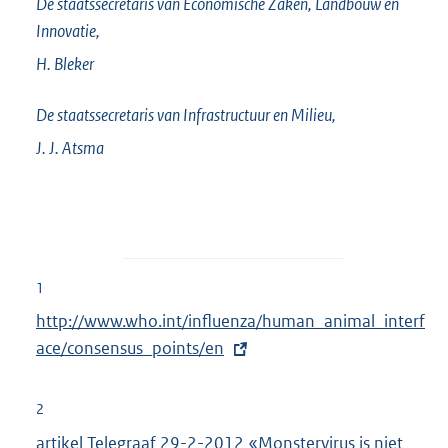
De staatssecretaris van Economische Zaken, Landbouw en
Innovatie,
H.
Bleker
De staatssecretaris van Infrastructuur en Milieu,
J. J.
Atsma
1
E
http://www.who.int/influenza/human_animal_interf
x
ace/consensus_points/en
t
e
2
r
artikel Telegraaf 29-2-2012 «Monstervirus is niet