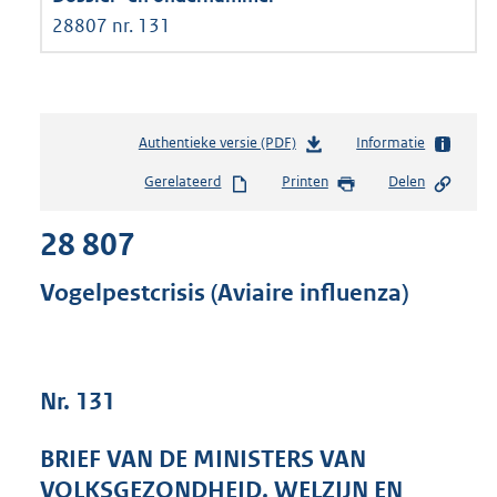
28807 nr. 131
Authentieke versie (PDF)
b
Informatie
e
Gerelateerd
Printen
Delen
s
t
28 807
a
n
d
Vogelpestcrisis (Aviaire influenza)
s
g
r
o
Nr. 131
o
t
t
BRIEF VAN DE MINISTERS VAN
e
VOLKSGEZONDHEID, WELZIJN EN
: