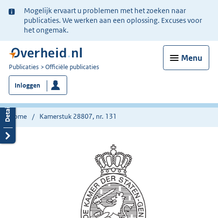
Ter
Mogelijk ervaart u problemen met het zoeken naar
informatie:
publicaties. We werken aan een oplossing. Excuses voor
het ongemak.
Menu
U
Publicaties
Officiële publicaties
bent
Inloggen
nu
hier:
Home
Kamerstuk 28807, nr. 131