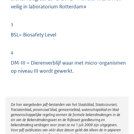
n
veilig in laboratorium Rotterdam»
e
l
3
i
BSL= Biosafety Level
n
k
:
4
DM-III = Dierenverblijf waar met micro-organismen
op niveau III wordt gewerkt.
Disclaimer
De hier aangeboden pdf-bestanden van het Staatsblad, Staatscourant,
Tractatenblad, provinciaal blad, gemeenteblad, waterschapsblad en blad
gemeenschappelijke regeling vormen de formele bekendmakingen in de
zin van de Bekendmakingswet en de Rijkswet goedkeuring en
bekendmaking verdragen voor zover ze na 1 juli 2009 zijn uitgegeven.
Voor pdf-publicaties van vóór deze datum geldt dat alleen de in papieren