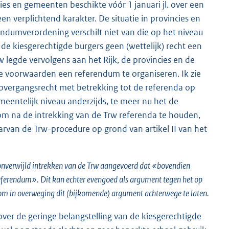
cies en gemeenten beschikte vóór 1 januari jl. over een
verplichtend karakter. De situatie in provincies en
dumverordening verschilt niet van die op het niveau
de kiesgerechtigde burgers geen (wettelijk) recht een
 legde vervolgens aan het Rijk, de provincies en de
 voorwaarden een referendum te organiseren. Ik zie
overgangsrecht met betrekking tot de referenda op
meentelijk niveau anderzijds, te meer nu het de
 om na de intrekking van de Trw referenda te houden,
arvan de Trw-procedure op grond van artikel II van het
 onverwijld intrekken van de Trw aangevoerd dat «bovendien
ef referendum». Dit kan echter evengoed als argument tegen het op
om in overweging dit (bijkomende) argument achterwege te laten.
over de geringe belangstelling van de kiesgerechtigde