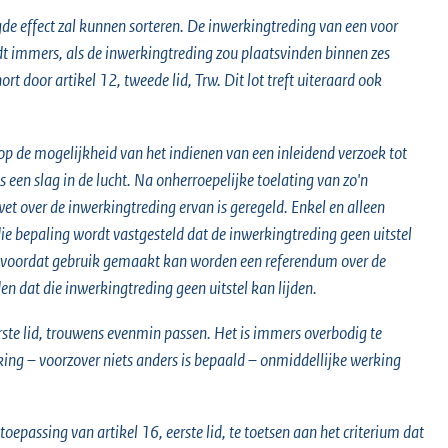
gde effect zal kunnen sorteren. De inwerkingtreding van een voor
t immers, als de inwerkingtreding zou plaatsvinden binnen zes
 door artikel 12, tweede lid, Trw. Dit lot treft uiteraard ook
op de mogelijkheid van het indienen van een inleidend verzoek tot
s een slag in de lucht. Na onherroepelijke toelating van zo'n
wet over de inwerkingtreding ervan is geregeld. Enkel en alleen
die bepaling wordt vastgesteld dat de inwerkingtreding geen uitstel
edt voordat gebruik gemaakt kan worden een referendum over de
 dat die inwerkingtreding geen uitstel kan lijden.
erste lid, trouwens evenmin passen. Het is immers overbodig te
king – voorzover niets anders is bepaald – onmiddellijke werking
toepassing van artikel 16, eerste lid, te toetsen aan het criterium dat