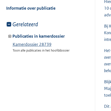
meer
Hie
van:
Informatie over publicatie
10 
adv
Toon
Gerelateerd
Bij 
meer
Koni
van:
Publicaties in kamerdossier
intr
Kamerdossier 28739
Het 
Toon alle publicaties in het hoofddossier
over
over
beh
Bli
Maj
toe
Dit