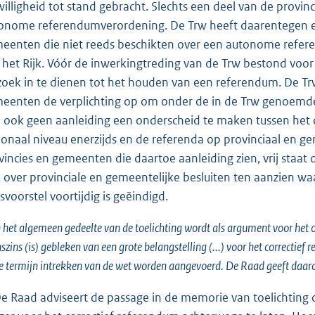
jwilligheid tot stand gebracht. Slechts een deel van de provin
onome referendumverordening. De Trw heeft daarentegen een 
eenten die niet reeds beschikten over een autonome referen
 het Rijk. Vóór de inwerkingtreding van de Trw bestond voor 
zoek in te dienen tot het houden van een referendum. De Trw
eenten de verplichting op om onder de in de Trw genoemde
 ook geen aanleiding een onderscheid te maken tussen het 
ionaal niveau enerzijds en de referenda op provinciaal en ge
vincies en gemeenten die daartoe aanleiding zien, vrij staat
 over provinciale en gemeentelijke besluiten ten aanzien wa
svoorstel voortijdig is geëindigd.
n het algemeen gedeelte van de toelichting wordt als argument voor het
szins (is) gebleken van een grote belangstelling (...) voor het correcti
e termijn intrekken van de wet worden aangevoerd. De Raad geeft daar
De Raad adviseert de passage in de memorie van toelichting 