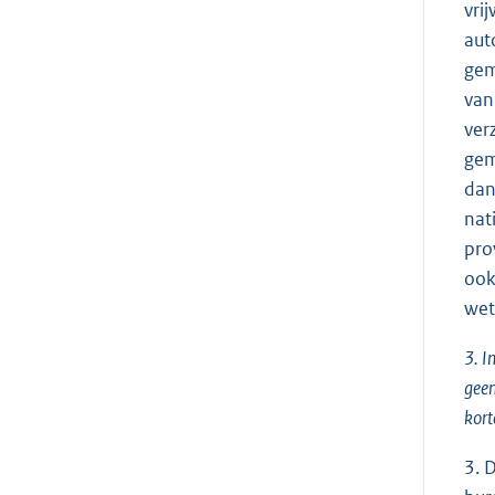
vri
aut
gem
van
ver
gem
dan
nat
pro
ook
wet
3. I
geen
kort
3. 