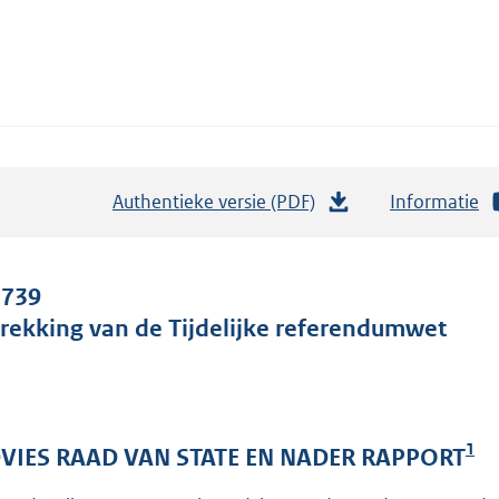
Authentieke versie (PDF)
b
Informatie
e
s
t
 739
a
trekking van de Tijdelijke referendumwet
n
d
s
g
1
VIES RAAD VAN STATE EN NADER RAPPORT
r