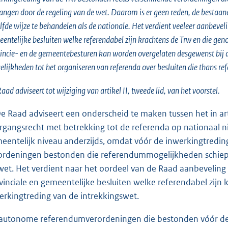
angen door de regeling van de wet. Daarom is er geen reden, de bestaa
lfde wijze te behandelen als de nationale. Het verdient veeleer aanbeveli
entelijke besluiten welke referendabel zijn krachtens de Trw en die ge
incie- en de gemeentebesturen kan worden overgelaten desgewenst bij 
lijkheden tot het organiseren van referenda over besluiten die thans ref
aad adviseert tot wijziging van artikel II, tweede lid, van het voorstel.
De Raad adviseert een onderscheid te maken tussen het in ar
rgangsrecht met betrekking tot de referenda op nationaal ni
eentelijk niveau anderzijds, omdat vóór de inwerkingtredin
ordeningen bestonden die referendummogelijkheden schiepe
wet. Het verdient naar het oordeel van de Raad aanbeveling d
vinciale en gemeentelijke besluiten welke referendabel zijn
erkingtreding van de intrekkingswet.
autonome referendumverordeningen die bestonden vóór de i