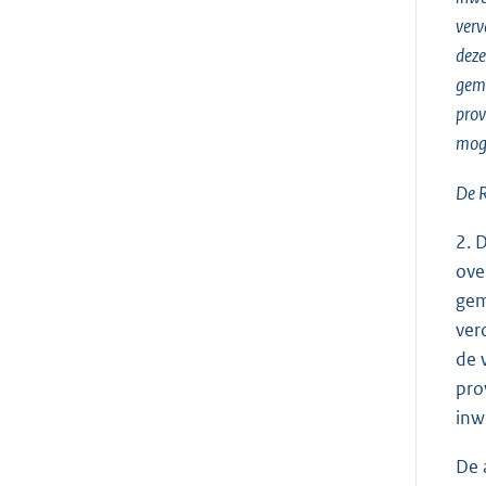
verv
deze
geme
prov
moge
De R
2. 
ove
gem
ver
de 
pro
inw
De 