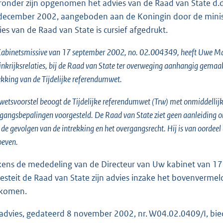
o
ronder zijn opgenomen het advies van de Raad van State d.
o
december 2002, aangeboden aan de Koningin door de ministe
t
ies van de Raad van State is cursief afgedrukt.
t
Kabinetsmissive van 17 september 2002, no. 02.004349, heeft Uwe Maj
e
nkrijksrelaties, bij de Raad van State ter overweging aanhangig gemaa
:
ekking van de Tijdelijke referendumwet.
1
9
wetsvoorstel beoogt de Tijdelijke referendumwet (Trw) met onmiddellijk
K
gangsbepalingen voorgesteld. De Raad van State ziet geen aanleiding 
b
 de gevolgen van de intrekking en het overgangsrecht. Hij is van oordeel
oeven.
jkens de mededeling van de Directeur van Uw kabinet van 
esteit de Raad van State zijn advies inzake het bovenvermel
komen.
 advies, gedateerd 8 november 2002, nr. W04.02.0409/I, bied 