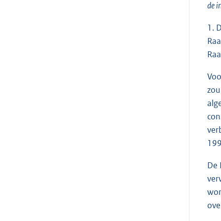
de i
1. 
Raa
Raa
Voo
zou
alg
con
ver
199
De 
ver
wor
ove