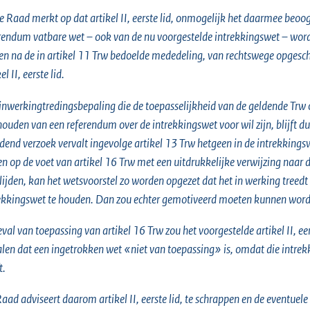
e Raad merkt op dat artikel II, eerste lid, onmogelijk het daarmee beoo
rendum vatbare wet – ook van de nu voorgestelde intrekkingswet – word
n na de in artikel 11 Trw bedoelde mededeling, van rechtswege opgeschort
el II, eerste lid.
inwerkingtredingsbepaling die de toepasselijkheid van de geldende Trw 
houden van een referendum over de intrekkingswet voor wil zijn, blijft du
idend verzoek vervalt ingevolge artikel 13 Trw hetgeen in de intrekkings
en op de voet van artikel 16 Trw met een uitdrukkelijke verwijzing naar 
lijden, kan het wetsvoorstel zo worden opgezet dat het in werking tre
ekkingswet te houden. Dan zou echter gemotiveerd moeten kunnen worden
eval van toepassing van artikel 16 Trw zou het voorgestelde artikel II, e
len dat een ingetrokken wet «niet van toepassing» is, omdat die intrek
t.
aad adviseert daarom artikel II, eerste lid, te schrappen en de eventuele 