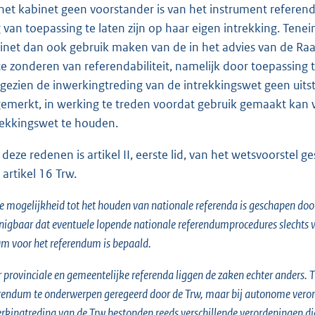
het kabinet geen voorstander is van het instrument referend
 van toepassing te laten zijn op haar eigen intrekking. Tenei
inet dan ook gebruik maken van de in het advies van de Ra
 te zonderen van referendabiliteit, namelijk door toepassing t
gezien de inwerkingtreding van de intrekkingswet geen uitstel
emerkt, in werking te treden voordat gebruik gemaakt kan
rekkingswet te houden.
deze redenen is artikel II, eerste lid, van het wetsvoorstel g
 artikel 16 Trw.
e mogelijkheid tot het houden van nationale referenda is geschapen door
nigbaar dat eventuele lopende nationale referendumprocedures slechts w
m voor het referendum is bepaald.
 provinciale en gemeentelijke referenda liggen de zaken echter anders.
rendum te onderwerpen geregeerd door de Trw, maar bij autonome ver
rkingtreding van de Trw bestonden reeds verschillende verordeningen d