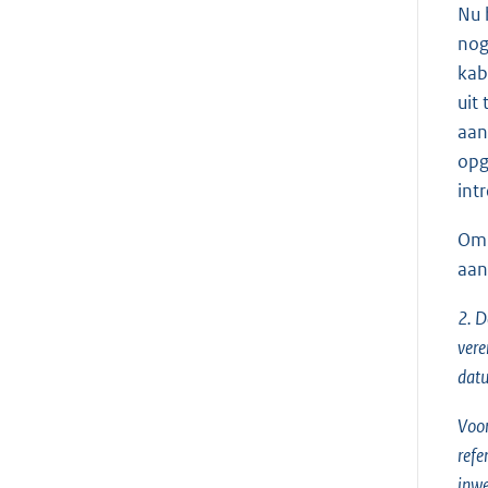
Nu 
nog
kab
uit
aan
opg
int
Om 
aan
2. D
vere
datu
Voor
refe
inwe