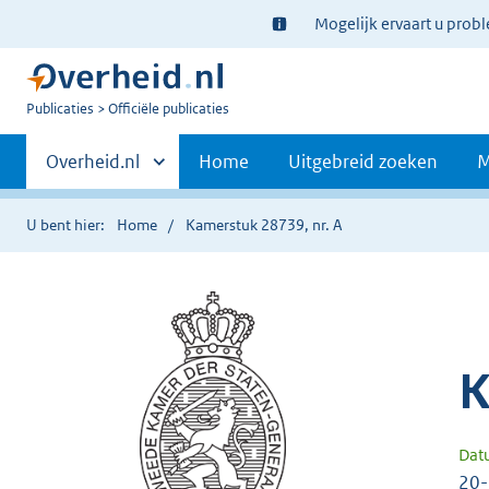
Ter
Mogelijk ervaart u prob
informatie:
U
Publicaties
Officiële publicaties
bent
Primaire
nu
Andere
Overheid.nl
Home
Uitgebreid zoeken
M
hier:
sites
navigatie
binnen
U bent hier:
Home
Kamerstuk 28739, nr. A
K
Dat
20