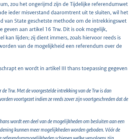
um, zou het ongerijmd zijn de Tijdelijke referendumwet
nde ieder misverstand daaromtrent uit te sluiten, wil het
ad van State geschetste methode om de intrekkingswet
e geven aan artikel 16 Trw. Dit is ook mogelijk,
 kan lijden; zij dient immers, zoals hiervoor reeds is
 worden van de mogelijkheid een referendum over de
eschrapt en wordt in artikel III thans toepassing gegeven
 de Trw. Met de voorgestelde intrekking van de Trw is dan
orden voortgezet indien ze reeds zover zijn voortgeschreden dat de
 Thans wordt een deel van de mogelijkheden om besluiten aan een
ordening kunnen meer mogelijkheden worden geboden. Vóór de
ie referendummogelijkheden schiepen welke vervolgens zijn