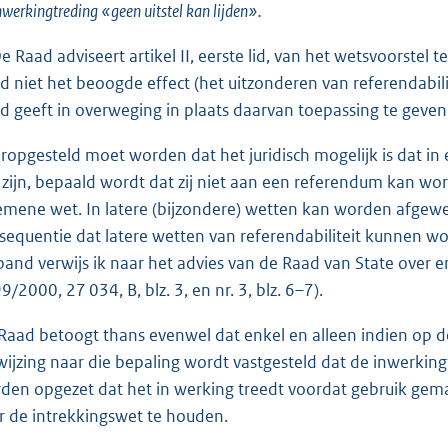
nwerkingtreding «geen uitstel kan lijden».
De Raad adviseert artikel II, eerste lid, van het wetsvoorste
d niet het beoogde effect (het uitzonderen van referendabil
d geeft in overweging in plaats daarvan toepassing te geven 
ropgesteld moet worden dat het juridisch mogelijk is dat in
 zijn, bepaald wordt dat zij niet aan een referendum kan w
emene wet. In latere (bijzondere) wetten kan worden afgeweke
sequentie dat latere wetten van referendabiliteit kunnen word
band verwijs ik naar het advies van de Raad van State over e
9/2000, 27 034, B, blz. 3, en nr. 3, blz. 6–7).
Raad betoogt thans evenwel dat enkel en alleen indien op de
wijzing naar die bepaling wordt vastgesteld dat de inwerkingt
den opgezet dat het in werking treedt voordat gebruik ge
r de intrekkingswet te houden.