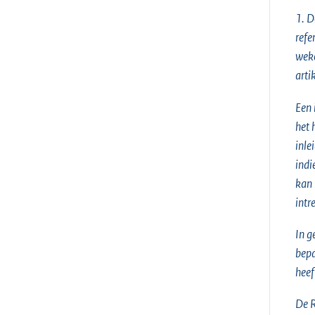
1. D
refe
weke
artik
Een 
het 
inle
indi
kan 
intr
In g
bepa
heef
De R