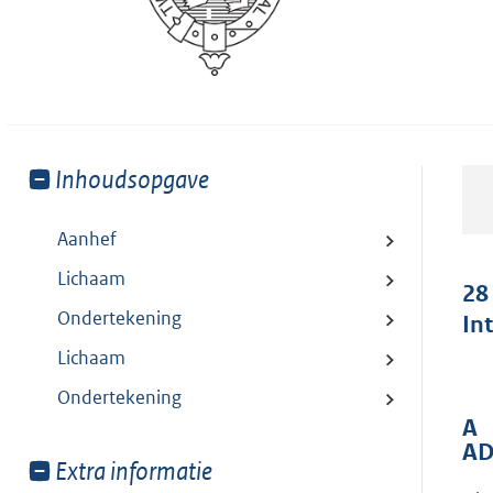
Toon
Inhoudsopgave
meer
van:
Aanhef
Lichaam
28
Ondertekening
In
Lichaam
Ondertekening
A
AD
Toon
Extra informatie